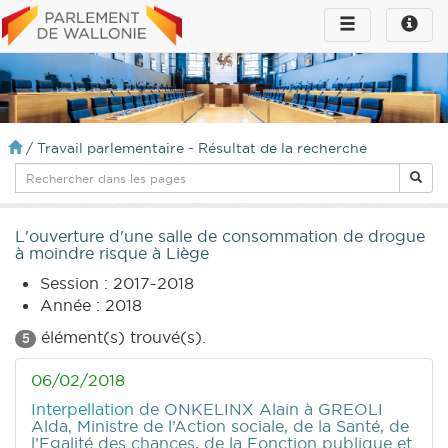
Toggle
Toggle
navigation
naviga
infos
/
Travail parlementaire - Résultat de la recherche
L'ouverture d'une salle de consommation de drogue
à moindre risque à Liège
Session : 2017-2018
Année : 2018
élément(s) trouvé(s).
5
06/02/2018
Interpellation
de ONKELINX Alain
à GREOLI
Alda, Ministre de l’Action sociale, de la Santé, de
l’Egalité des chances, de la Fonction publique et