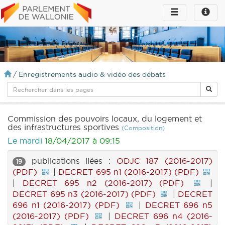
Toggle
Toggle
navigation
naviga
infos
/
Enregistrements audio & vidéo des débats
Commission des pouvoirs locaux, du logement et
des infrastructures sportives
(Composition)
Le mardi
18/04/2017 à 09:15
publications liées :
ODJC 187 (2016-2017)
19
(PDF)
|
DECRET 695 n1 (2016-2017) (PDF)
|
DECRET 695 n2 (2016-2017) (PDF)
|
DECRET 695 n3 (2016-2017) (PDF)
|
DECRET
696 n1 (2016-2017) (PDF)
|
DECRET 696 n5
(2016-2017) (PDF)
|
DECRET 696 n4 (2016-