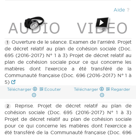
2017) (PDF)
|
DECRET 696 n3 (2016-2017)
(PDF)
|
DECRET 696 n2 (2016-2017) (PDF)
Aide
|
DECRET 773 n1 (2016-2017) (PDF)
|
DECRET 773 n1bis (2016-2017) (PDF)
|
BT 187
(2016-2017) (PDF)
|
CRAC 154 (2016-2017)
(PDF)
|
DECRET 696 n8 (2016-2017) (PDF)
|
DECRET 696 n7 (2016-2017) (PDF)
|
Ouverture de le séance. Examen de l'arriéré. Projet
1
DECRET 696 n6 (2016-2017) (PDF)
|
CRIC
de décret relatif au plan de cohésion sociale (Doc.
154 (2016-2017) (PDF)
|
DECRET 696 n9
695 (2016-2017) N° 1 à 3) Projet de décret relatif au
(2016-2017) (PDF)
|
DECRET 695 n4 (2016-
plan de cohésion sociale pour ce qui concerne les
2017) (PDF)
|
matières dont l'exercice a été transféré de la
Communauté française (Doc. 696 (2016-2017) N° 1 à
5)
Télécharger
Ecouter
Télécharger
Regarder
Reprise. Projet de décret relatif au plan de
2
cohésion sociale (Doc. 695 (2016-2017) N° 1 à 3)
Projet de décret relatif au plan de cohésion sociale
pour ce qui concerne les matières dont l'exercice a
été transféré de la Communauté française (Doc. 696