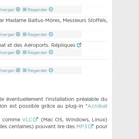
charger
Regarder
par Madame Baltus-Möres, Messieurs Stoffels,
charger
Regarder
at et des Aéroports. Répliques
charger
Regarder
charger
Regarder
e éventuellement l'installation préalable du
on est possible grâce au plug-in "
Acrobat
its comme
VLC
(Mac OS, Windows, Linux)
des centaines) pouvant lire des
MP3
pour