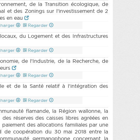
nnement, de la Transition écologique, de
mal et des Zonings sur l’investissement de 2
ces en eau
charger
Regarder
caux, du Logement et des Infrastructures
charger
Regarder
nomie, de l’Industrie, de la Recherche, de
teurs
charger
Regarder
 et de la Santé relatif à l'intégration des
charger
Regarder
mmunauté flamande, la Région wallonne, la
es réserves des caisses libres agréées en
u paiement des allocations familiales par une
rd de coopération du 30 mai 2018 entre la
Communauté germanophone concernant la