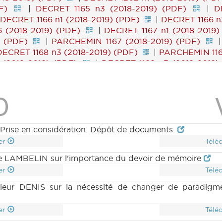
F)
|
DECRET 1165 n3 (2018-2019) (PDF)
|
D
|
DECRET 1166 n1 (2018-2019) (PDF)
|
DECRET 1166 n
 (2018-2019) (PDF)
|
DECRET 1167 n1 (2018-2019)
) (PDF)
|
PARCHEMIN 1167 (2018-2019) (PDF)
DECRET 1168 n3 (2018-2019) (PDF)
|
PARCHEMIN 116
 (2018-2019) (PDF)
|
DECRET 1188 n3 (2018-2019)
) (PDF)
|
DECRET 1190 n1 (2018-2019) (PDF)
PARCHEMIN 1190 (2018-2019) (PDF)
|
RES 1171 n1 
9) (PDF)
|
RES 1171 n4 (2018-2019) (PDF)
|
QA 
) (PDF)
|
CRA 5 (2018-2019) (PDF)
|
Prise en considération. Dépôt de documents.
er
Télé
me LAMBELIN sur l'importance du devoir de mémoire
er
Télé
sieur DENIS sur la nécessité de changer de paradigme
er
Télé