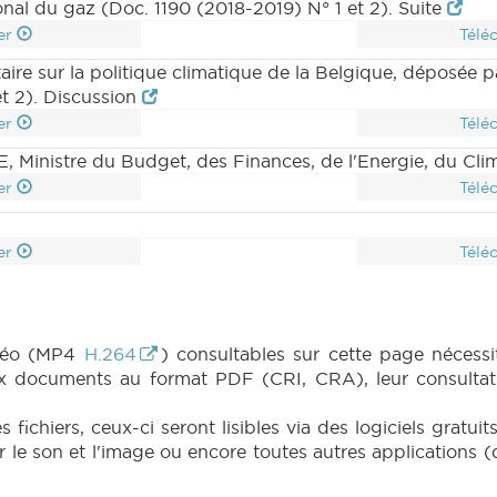
onal du gaz (Doc. 1190 (2018-2019) N° 1 et 2). Suite
er
Télé
aire sur la politique climatique de la Belgique, déposée 
et 2). Discussion
er
Télé
inistre du Budget, des Finances, de l'Energie, du Clim
er
Télé
er
Télé
idéo (MP4
H.264
) consultables sur cette page nécessit
x documents au format PDF (CRI, CRA), leur consultati
fichiers, ceux-ci seront lisibles via des logiciels gratu
e son et l'image ou encore toutes autres applications (