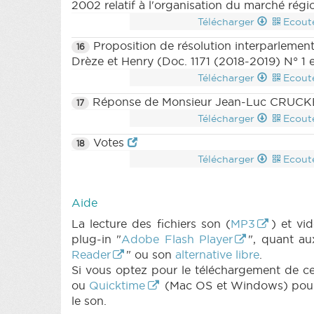
2002 relatif à l'organisation du marché régi
Télécharger
Ecout
Proposition de résolution interparlement
16
Drèze et Henry (Doc. 1171 (2018-2019) N° 1 
Télécharger
Ecout
Réponse de Monsieur Jean-Luc CRUCKE, M
17
Télécharger
Ecout
Votes
18
Télécharger
Ecout
Aide
La lecture des fichiers son (
MP3
) et v
plug-in "
Adobe Flash Player
", quant au
Reader
" ou son
alternative libre
.
Si vous optez pour le téléchargement de ces 
ou
Quicktime
(Mac OS et Windows) pour l
le son.