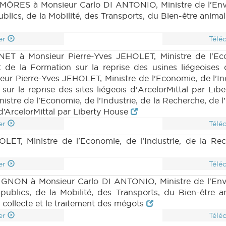
ES à Monsieur Carlo DI ANTONIO, Ministre de l'Enviro
lics, de la Mobilité, des Transports, du Bien-être animal
er
Télé
T à Monsieur Pierre-Yves JEHOLET, Ministre de l'Econ
t de la Formation sur la reprise des usines liégeoises 
r Pierre-Yves JEHOLET, Ministre de l'Economie, de l’Indu
ur la reprise des sites liégeois d'ArcelorMittal par Li
tre de l'Economie, de l’Industrie, de la Recherche, de l
 d’ArcelorMittal par Liberty House
er
Télé
ET, Ministre de l'Economie, de l’Industrie, de la Rec
er
Télé
GNON à Monsieur Carlo DI ANTONIO, Ministre de l'Envir
ublics, de la Mobilité, des Transports, du Bien-être a
a collecte et le traitement des mégots
er
Télé