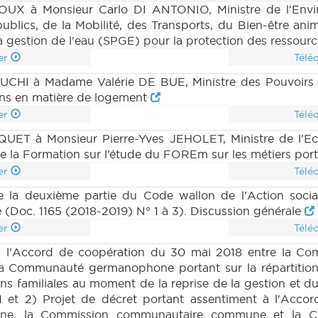
X à Monsieur Carlo DI ANTONIO, Ministre de l'Enviro
blics, de la Mobilité, des Transports, du Bien-être ani
la gestion de l'eau (SPGE) pour la protection des ressour
er
Télé
HI à Madame Valérie DE BUE, Ministre des Pouvoirs lo
tions en matière de logement
er
Télé
UET à Monsieur Pierre-Yves JEHOLET, Ministre de l'Eco
de la Formation sur l’étude du FOREm sur les métiers por
er
Télé
e la deuxième partie du Code wallon de l'Action sociale
 (Doc. 1165 (2018-2019) N° 1 à 3). Discussion générale
er
Télé
à l'Accord de coopération du 30 mai 2018 entre la Co
ommunauté germanophone portant sur la répartition d
tions familiales au moment de la reprise de la gestion et d
 1 et 2) Projet de décret portant assentiment à l'Acco
nne, la Commission communautaire commune et la 