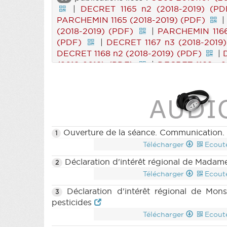
|
DECRET 1165 n2 (2018-2019) (PD
PARCHEMIN 1165 (2018-2019) (PDF)
(2018-2019) (PDF)
|
PARCHEMIN 1166
(PDF)
|
DECRET 1167 n3 (2018-2019
DECRET 1168 n2 (2018-2019) (PDF)
|
(2018-2019) (PDF)
|
DECRET 1188 n2
(PDF)
|
PARCHEMIN 1188 (2018-2019
DECRET 1190 n3 (2018-2019) (PDF)
|
2019) (PDF)
|
RES 1171 n3 (2018-201
(2018-2019) (PDF)
|
CRI 5 (2018-2019
Ouverture de la séance. Communication. 
1
Télécharger
Ecout
Déclaration d'intérêt régional de Mada
2
Télécharger
Ecout
Déclaration d'intérêt régional de Mon
3
pesticides
Télécharger
Ecout