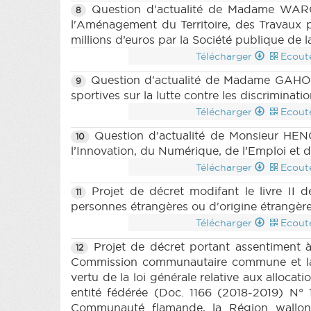
Question d'actualité de Madame WAROU
8
l'Aménagement du Territoire, des Travaux pu
millions d’euros par la Société publique de 
Télécharger
Ecout
Question d'actualité de Madame GAHOUC
9
sportives sur la lutte contre les discrimina
Télécharger
Ecout
Question d'actualité de Monsieur HENQ
10
l’Innovation, du Numérique, de l’Emploi et 
Télécharger
Ecout
Projet de décret modifant le livre II d
11
personnes étrangères ou d'origine étrangère
Télécharger
Ecout
Projet de décret portant assentiment 
12
Commission communautaire commune et la C
vertu de la loi générale relative aux alloca
entité fédérée (Doc. 1166 (2018-2019) N°
Communauté flamande, la Région wallo