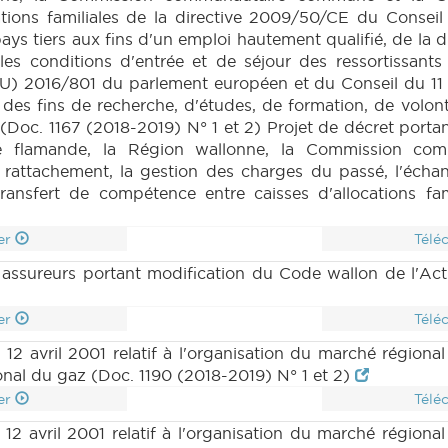
tations familiales de la directive 2009/50/CE du Consei
 pays tiers aux fins d'un emploi hautement qualifié, de l
es conditions d'entrée et de séjour des ressortissants
EU) 2016/801 du parlement européen et du Conseil du 11 
à des fins de recherche, d'études, de formation, de vol
r (Doc. 1167 (2018-2019) N° 1 et 2) Projet de décret por
 flamande, la Région wallonne, la Commission c
 rattachement, la gestion des charges du passé, l'écha
transfert de compétence entre caisses d'allocations fa
er
Télé
 assureurs portant modification du Code wallon de l'Acti
er
Télé
12 avril 2001 relatif à l'organisation du marché régional
ional du gaz (Doc. 1190 (2018-2019) N° 1 et 2)
er
Télé
12 avril 2001 relatif à l'organisation du marché régional