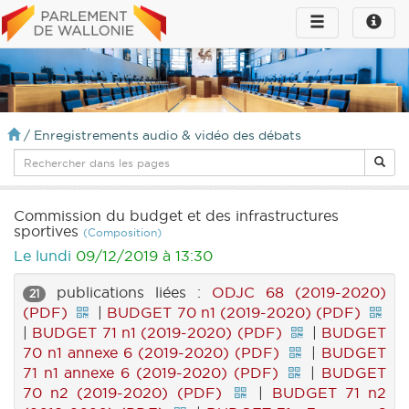
Toggle
Toggle
navigation
naviga
infos
/
Enregistrements audio & vidéo des débats
Commission du budget et des infrastructures
sportives
(Composition)
Le lundi
09/12/2019 à 13:30
publications liées :
ODJC 68 (2019-2020)
21
(PDF)
|
BUDGET 70 n1 (2019-2020) (PDF)
|
BUDGET 71 n1 (2019-2020) (PDF)
|
BUDGET
70 n1 annexe 6 (2019-2020) (PDF)
|
BUDGET
71 n1 annexe 6 (2019-2020) (PDF)
|
BUDGET
70 n2 (2019-2020) (PDF)
|
BUDGET 71 n2