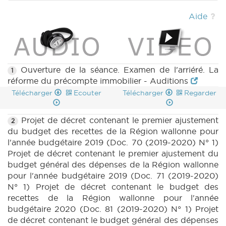
(2019-2020) (PDF)
|
BUDGET 71 n7 annexe 6
(2019-2020) (PDF)
|
BUDGET 81 n1 (2019-
Aide
2020) (PDF)
|
BUDGET 82 n1 (2019-2020)
(PDF)
|
BUDGET 82 n1bis (2019-2020) (PDF)
|
BUDGET 81 n1 annexe 6 (2019-2020) (PDF)
|
BUDGET 81 n1 annexe 6bis (2019-2020)
(PDF)
|
BUDGET 82 n1 annexe 6 (2019-2020)
Ouverture de la séance. Examen de l'arriéré. La
1
(PDF)
|
BUDGET 82 n1 annexe 6bis (2019-
réforme du précompte immobilier - Auditions
2020) (PDF)
|
BUDGET 81 n2 (2019-2020)
Télécharger
Ecouter
Télécharger
Regarder
(PDF)
|
BUDGET 82 n2 (2019-2020) (PDF)
|
BUDGET 82 n3 annexe 6 et 6bis (2019-2020)
Projet de décret contenant le premier ajustement
2
(PDF)
|
BT 68 (2019-2020) (PDF)
|
CRAC
du budget des recettes de la Région wallonne pour
45 (2019-2020) (PDF)
|
CRIC 45 (2019-2020)
l'année budgétaire 2019 (Doc. 70 (2019-2020) N° 1)
(PDF)
|
Projet de décret contenant le premier ajustement du
budget général des dépenses de la Région wallonne
pour l'année budgétaire 2019 (Doc. 71 (2019-2020)
N° 1) Projet de décret contenant le budget des
recettes de la Région wallonne pour l'année
budgétaire 2020 (Doc. 81 (2019-2020) N° 1) Projet
de décret contenant le budget général des dépenses