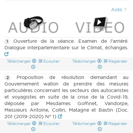
MOTION 230 n1 (2019-2020) (PDF)
|
BT 211
(2019-2020) (PDF)
|
MOTION 231 n1 (2019-
Aide
2020) (PDF)
|
Ouverture de la séance. Examen de l'arriéré.
1
Dialogue interparlementaire sur le Climat, échanges.
Télécharger
Ecouter
Télécharger
Regarder
Proposition de résolution demandant au
2
Gouvernement wallon de prendre des mesures
particulières concernant les secteurs des autocaristes
et voyagistes en suite de la crise de la Covid-19,
déposée par Mesdames Goffinet, Vandorpe,
Messieurs Antoine, Collin, Matagne et Bastin (Doc.
201 (2019-2020) N° 1)
Télécharger
Ecouter
Télécharger
Regarder