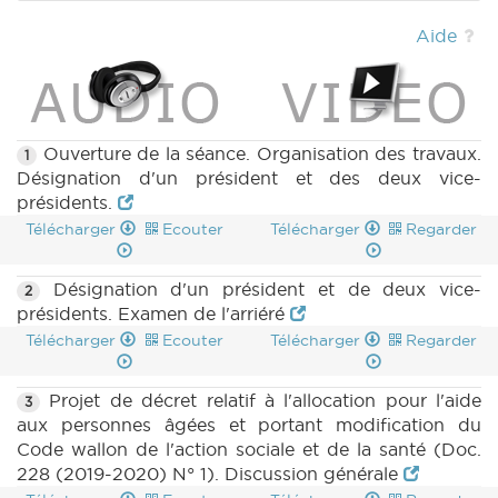
CRAC 8 (2020-2021) (PDF)
|
DECRET 228 n3
(2019-2020) (PDF)
|
DECRET 244 n2 (2019-
Aide
2020) (PDF)
|
Ouverture de la séance. Organisation des travaux.
1
Désignation d'un président et des deux vice-
présidents.
Télécharger
Ecouter
Télécharger
Regarder
Désignation d'un président et de deux vice-
2
présidents. Examen de l'arriéré
Télécharger
Ecouter
Télécharger
Regarder
Projet de décret relatif à l'allocation pour l'aide
3
aux personnes âgées et portant modification du
Code wallon de l'action sociale et de la santé (Doc.
228 (2019-2020) N° 1). Discussion générale