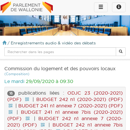
Toggle
Toggle
navigation
naviga
infos
/
Enregistrements audio & vidéo des débats
Commission du logement et des pouvoirs locaux
(Composition)
Le mardi
29/09/2020 à 09:30
publications liées :
ODJC 23 (2020-2021)
16
(PDF)
|
BUDGET 242 n1 (2020-2021) (PDF)
|
BUDGET 241 n1 annexe 7 (2020-2021) (PDF)
|
BUDGET 241 n1 annexe 7bis (2020-2021)
(PDF)
|
BUDGET 242 n1 annexe 7 (2020-
2021) (PDF)
|
BUDGET 242 n1 annexe 7bis