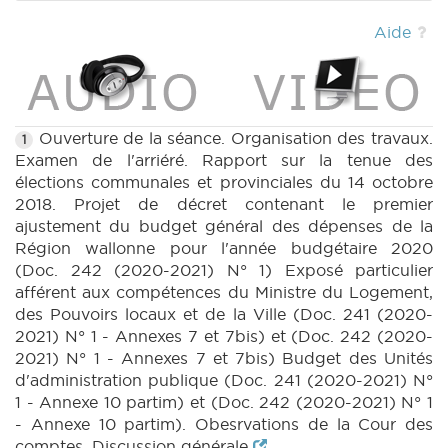
(2020-2021) (PDF)
|
BUDGET 241 n1 annexe
10 (2020-2021) (PDF)
|
BUDGET 242 n1
Aide
annexe 10 (2020-2021) (PDF)
|
BUDGET 241
n2 (2020-2021) (PDF)
|
BUDGET 242 n2
(2020-2021) (PDF)
|
BUDGET 242 n4 (2020-
2021) (PDF)
|
RES 246 n1 (2020-2021) (PDF)
|
BT 23 (2020-2021) (PDF)
|
CRAC 20
Ouverture de la séance. Organisation des travaux.
1
(2020-2021) (PDF)
|
RES 246 n2 (2020-2021)
Examen de l'arriéré. Rapport sur la tenue des
(PDF)
|
CRIC 20 (2020-2021) (PDF)
|
élections communales et provinciales du 14 octobre
2018. Projet de décret contenant le premier
ajustement du budget général des dépenses de la
Région wallonne pour l'année budgétaire 2020
(Doc. 242 (2020-2021) N° 1) Exposé particulier
afférent aux compétences du Ministre du Logement,
des Pouvoirs locaux et de la Ville (Doc. 241 (2020-
2021) N° 1 - Annexes 7 et 7bis) et (Doc. 242 (2020-
2021) N° 1 - Annexes 7 et 7bis) Budget des Unités
d'administration publique (Doc. 241 (2020-2021) N°
1 - Annexe 10 partim) et (Doc. 242 (2020-2021) N° 1
- Annexe 10 partim). Obesrvations de la Cour des
comptes. Discussion générale