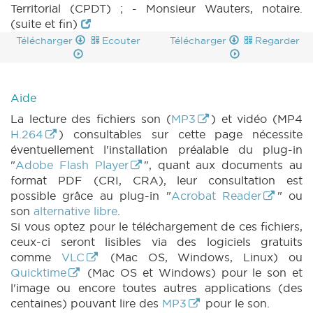
Territorial (CPDT) ; - Monsieur Wauters, notaire.
(suite et fin)
Télécharger
Ecouter
Télécharger
Regarder
Aide
La lecture des fichiers son (
MP3
) et vidéo (MP4
H.264
) consultables sur cette page nécessite
éventuellement l'installation préalable du plug-in
"
Adobe Flash Player
", quant aux documents au
format PDF (CRI, CRA), leur consultation est
possible grâce au plug-in "
Acrobat Reader
" ou
son
alternative libre
.
Si vous optez pour le téléchargement de ces fichiers,
ceux-ci seront lisibles via des logiciels gratuits
comme
VLC
(Mac OS, Windows, Linux) ou
Quicktime
(Mac OS et Windows) pour le son et
l'image ou encore toutes autres applications (des
centaines) pouvant lire des
MP3
pour le son.