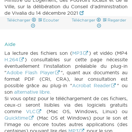
Ministre du Logement, des Pouvoirs locaux et de la
Ville, sur la délibération du Conseil d'administration
de Vivalia du 14 décembre 2021
Télécharger
Ecouter
Télécharger
Regarder
Aide
La lecture des fichiers son (
MP3
) et vidéo (MP4
H.264
) consultables sur cette page nécessite
éventuellement l'installation préalable du plug-in
"
Adobe Flash Player
", quant aux documents au
format PDF (CRI, CRA), leur consultation est
possible grâce au plug-in "
Acrobat Reader
" ou
son
alternative libre
.
Si vous optez pour le téléchargement de ces fichiers,
ceux-ci seront lisibles via des logiciels gratuits
comme
VLC
(Mac OS, Windows, Linux) ou
Quicktime
(Mac OS et Windows) pour le son et
l'image ou encore toutes autres applications (des
centaines) pouvant lire des
MP3
pour le son.