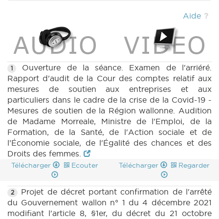
2021) (PDF)
|
COCC 645 n1quater (2020-
2021) (PDF)
|
CRIC 124 (2021-2022) (PDF)
Aide
|
BT 135 (2021-2022) (PDF)
|
CRAC 124
(2021-2022) (PDF)
|
Ouverture de la séance. Examen de l'arriéré.
1
Rapport d'audit de la Cour des comptes relatif aux
mesures de soutien aux entreprises et aux
particuliers dans le cadre de la crise de la Covid-19 -
Mesures de soutien de la Région wallonne. Audition
de Madame Morreale, Ministre de l'Emploi, de la
Formation, de la Santé, de l'Action sociale et de
l’Économie sociale, de l'Égalité des chances et des
Droits des femmes.
Télécharger
Ecouter
Télécharger
Regarder
Projet de décret portant confirmation de l'arrêté
2
du Gouvernement wallon n° 1 du 4 décembre 2021
modifiant l'article 8, §1er, du décret du 21 octobre