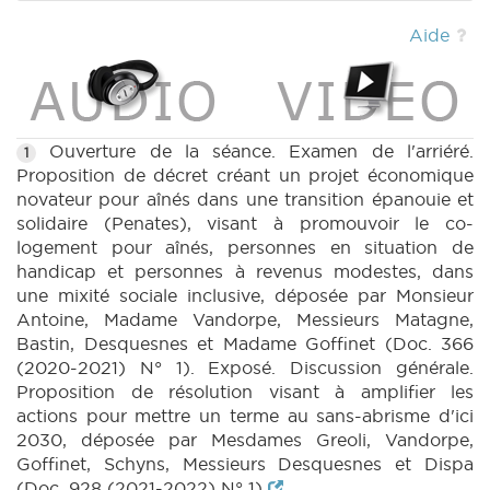
|
BT 66 (2022-2023) (PDF)
|
CRAC 59
(2022-2023) (PDF)
|
Aide
Ouverture de la séance. Examen de l'arriéré.
1
Proposition de décret créant un projet économique
novateur pour aînés dans une transition épanouie et
solidaire (Penates), visant à promouvoir le co-
logement pour aînés, personnes en situation de
handicap et personnes à revenus modestes, dans
une mixité sociale inclusive, déposée par Monsieur
Antoine, Madame Vandorpe, Messieurs Matagne,
Bastin, Desquesnes et Madame Goffinet (Doc. 366
(2020-2021) N° 1). Exposé. Discussion générale.
Proposition de résolution visant à amplifier les
actions pour mettre un terme au sans-abrisme d'ici
2030, déposée par Mesdames Greoli, Vandorpe,
Goffinet, Schyns, Messieurs Desquesnes et Dispa
(Doc. 928 (2021-2022) N° 1)