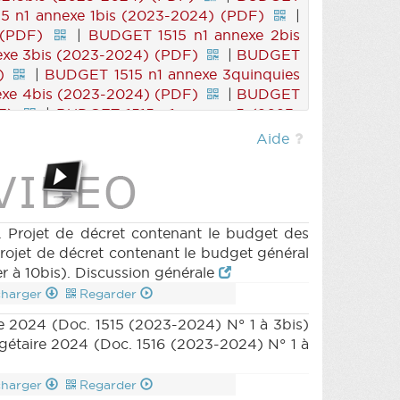
 n1 annexe 1bis (2023-2024) (PDF)
|
 (PDF)
|
BUDGET 1515 n1 annexe 2bis
xe 3bis (2023-2024) (PDF)
|
BUDGET
)
|
BUDGET 1515 n1 annexe 3quinquies
xe 4bis (2023-2024) (PDF)
|
BUDGET
F)
|
BUDGET 1515 n1 annexe 5 (2023-
6 (2023-2024) (PDF)
|
BUDGET 1515 n1
Aide
ET 1515 n1 annexe 7 (2023-2024) (PDF)
) (PDF)
|
BUDGET 1515 n1 annexe 8bis
xe 9bis (2023-2024) (PDF)
|
BUDGET
BUDGET 1515 n1 annexe 10bis (2023-2024)
 (PDF)
|
BUDGET 1515 n3 (2023-2024)
 Projet de décret contenant le budget des
|
PARCHEMIN 1515 (2023-2024) (PDF)
rojet de décret contenant le budget général
DGET 1516 n1ter (2023-2024) (PDF)
|
r à 10bis). Discussion générale
F)
|
BUDGET 1516 n1 annexe 1ter (2023-
charger
Regarder
s (2023-2024) (PDF)
|
BUDGET 1516 n1
re 2024 (Doc. 1515 (2023-2024) N° 1 à 3bis)
 1516 n1 annexe 3ter (2023-2024) (PDF)
gétaire 2024 (Doc. 1516 (2023-2024) N° 1 à
s (2023-2024) (PDF)
|
BUDGET 1516 n1
 1516 n1 annexe 4ter (2023-2024) (PDF)
charger
Regarder
2024) (PDF)
|
BUDGET 1516 n1 annexe