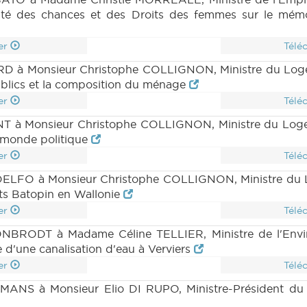
 (PDF)
|
DECRET 1479 n10 (2023-2024) (PDF)
|
galité des chances et des Droits des femmes sur le m
|
DECRET 1479 n12bis (2023-2024) (PDF)
|
DE
|
DECRET 1479 n15 (2023-2024) (PDF)
|
PARCHEMI
 1495 n2 (2023-2024) (PDF)
|
DECRET 1495 n3 (
er
Télé
5 (2023-2024) (PDF)
|
DECRET 1497 n1 (2023-2
D à Monsieur Christophe COLLIGNON, Ministre du Logeme
23-2024) (PDF)
|
DECRET 1497 n4 (2023-2024) (
publics et la composition du ménage
) (PDF)
|
PARCHEMIN 1497 (2023-2024) (PDF)
er
Télé
|
RAPPORT 1521 n1 (2023-2024) (PDF)
|
RAPPORT
4) (PDF)
|
COMMU 20231213 (2023-2024) (PDF)
 à Monsieur Christophe COLLIGNON, Ministre du Logemen
u monde politique
er
Télé
DELFO à Monsieur Christophe COLLIGNON, Ministre du Lo
ets Batopin en Wallonie
er
Télé
NBRODT à Madame Céline TELLIER, Ministre de l'Enviro
e d'une canalisation d'eau à Verviers
er
Télé
ANS à Monsieur Elio DI RUPO, Ministre-Président du G