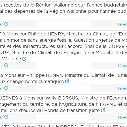
16 n1 annexe 6 (2023-2024) (PDF)
|
BUDGET 1516
s recettes de la Région wallonne pour l'année budgétai
4) (PDF)
|
BUDGET 1516 n1 annexe 7 (2023-2024)
ral des dépenses de la Région wallonne pour l'année bud
 annexe 8 (2023-2024) (PDF)
|
BUDGET 1516 n1 anne
|
BUDGET 1516 n1 annexe 9bis (2023-2024) (PDF)
|
er
Télé
2023-2024) (PDF)
|
BUDGET 1516 n1 annexe 10bis
onsieur Philippe HENRY, Ministre du Climat, de l'Energi
GET 1516 n2 (2023-2024) (PDF)
|
BUDGET 1516 n3
vers un monde sans énergie fossile. Question urgente d
 (2023-2024) (PDF)
|
BUDGET 1516 n6 (2023-2024)
ilité et des Infrastructures sur l'accord final de la CO
 (PDF)
|
BUDGET 1516 n9 (2023-2024) (PDF)
|
 Ministre du Climat, de l'Energie, de la Mobilité et des
)
|
BUDGET 1516 n11 (2023-2024) (PDF)
|
BUDG
n Wallonie
0 annexes 3 à 3quinquies et 10 partim (2023-2024) 
1516 n10 annexes 5, 5bis, 10 partim, 10bis et 10ter pa
er
Télé
im (2023-2024) (PDF)
|
BUDGET 1516 n10 annexes 7, 7b
 Monsieur Philippe HENRY, Ministre du Climat, de l'Energi
3-2024) (PDF)
|
BUDGET 1516 n10 annexes 9 à 9ter
 aux changements climatiques
2bis (2023-2024) (PDF)
|
PARCHEMIN 1516 (2023-
er
Télé
23-2024) (PDF)
|
DECRET 1442 n1 (2023-2024) (
) (PDF)
|
DECRET 1442 n4 (2023-2024) (PDF)
|
UESNES à Monsieur Willy BORSUS, Ministre de l'Economi
|
DECRET 1442 n7 (2023-2024) (PDF)
|
PARCHEMIN
agement du territoire, de l'Agriculture, de l'IFAPME et 
1479 n1bis (2023-2024) (PDF)
|
DECRET 1479 n1ter
 millions d'euros du Fonds de transition juste
3 (2023-2024) (PDF)
|
DECRET 1479 n4 (2023-2
er
Télé
23-2024) (PDF)
|
DECRET 1479 n7 (2023-2024) (
ATO à Madame Christie MORREALE, Ministre de l'Emploi,