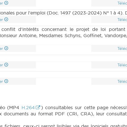
er
Télé
gionales pour l'emploi (Doc. 1497 (2023-2024) N° 1 à 4).
er
Télé
onflit d'intérêts concernant le projet de loi portant 
 Monsieur Antoine, Mesdames Schyns, Goffinet, Vandorpe
er
Télé
er
Télé
er
Télé
idéo (MP4
H.264
) consultables sur cette page nécessit
x documents au format PDF (CRI, CRA), leur consultati
fichiers, ceux-ci seront lisibles via des logiciels gratu