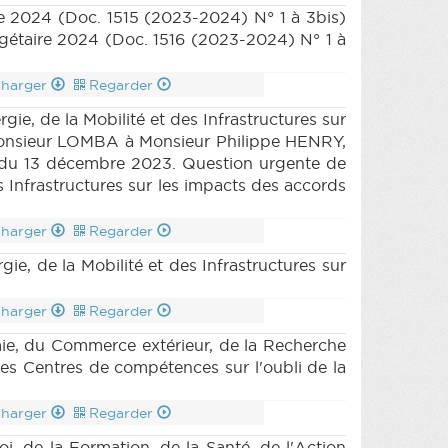
 n1 annexe 6bis (2023-2024) (PDF)
|
re 2024 (Doc. 1515 (2023-2024) N° 1 à 3bis)
 (PDF)
|
BUDGET 1516 n1 annexe 7bis
gétaire 2024 (Doc. 1516 (2023-2024) N° 1 à
xe 8bis (2023-2024) (PDF)
|
BUDGET
BUDGET 1516 n1 annexe 9ter (2023-2024)
charger
Regarder
 (2023-2024) (PDF)
|
BUDGET 1516 n1
e, de la Mobilité et des Infrastructures sur
 (2023-2024) (PDF)
|
BUDGET 1516 n4
e Monsieur LOMBA à Monsieur Philippe HENRY,
 (PDF)
|
BUDGET 1516 n7 (2023-2024)
P28 du 13 décembre 2023. Question urgente de
BUDGET 1516 n10 (2023-2024) (PDF)
|
 Infrastructures sur les impacts des accords
ET 1516 n10 annexe 2, 2bis et 10 partim
(PDF)
|
BUDGET 1516 n10 annexes 4 à
rtim (2023-2024) (PDF)
|
BUDGET 1516
charger
Regarder
is et 10ter partim (2023-2024) (PDF)
|
e, de la Mobilité et des Infrastructures sur
 (2023-2024) (PDF)
|
BUDGET 1516 n12
2024) (PDF)
|
BUDGET 1517 n1 (2023-
charger
Regarder
PDF)
|
DECRET 1442 n2 (2023-2024)
DECRET 1442 n5 (2023-2024) (PDF)
|
e, du Commerce extérieur, de la Recherche
 1442 (2023-2024) (PDF)
|
DECRET
des Centres de compétences sur l'oubli de la
 (2023-2024) (PDF)
|
DECRET 1479 n2
024) (PDF)
|
DECRET 1479 n5 (2023-
charger
Regarder
PDF)
|
DECRET 1479 n8 (2023-2024)
 de la Formation, de la Santé, de l'Action