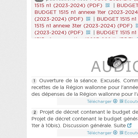
1515 n1 (2023-2024) (PDF)
|
BUDGET 
BUDGET 1515 n1 annexe 1ter (2023-202
(2023-2024) (PDF)
|
BUDGET 1515 n1
1515 n1 annexe 3ter (2023-2024) (PDF)
(2023-2024) (PDF)
|
BUDGET 1515 n1
1515 n1 annexe 4ter (2023-2024) (PDF)
2024) (PDF)
|
BUDGET 1515 n1 annexe
annexe 6bis (2023-2024) (PDF)
|
BUD
|
BUDGET 1515 n1 annexe 7bis (2023-
(2023-2024) (PDF)
|
BUDGET 1515 n1
1515 n1 annexe 9ter (2023-2024) (PDF)
(PDF)
|
BUDGET 1515 n1 annexe 10ter
Ouverture de la séance. Excusés. Commu
1
(PDF)
|
BUDGET 1515 n3bis (2023-2
recettes de la Région wallonne pour l'anné
|
BUDGET 1516 n1 (2023-2024) (PDF
des dépenses de la Région wallonne pour l'
BUDGET 1516 n1 annexe 1 (2023-2024) (
Télécharger
Ecout
2024) (PDF)
|
BUDGET 1516 n1 annexe
Projet de décret contenant le budget de
2
annexe 3 (2023-2024) (PDF)
|
BUDGE
Projet de décret contenant le budget géné
|
BUDGET 1516 n1 annexe 3quater (20
1ter à 10bis). Discussion générale. Suite
annexe 4 (2023-2024) (PDF)
|
BUDGE
Télécharger
Ecout
|
BUDGET 1516 n1 annexe 4quater (2