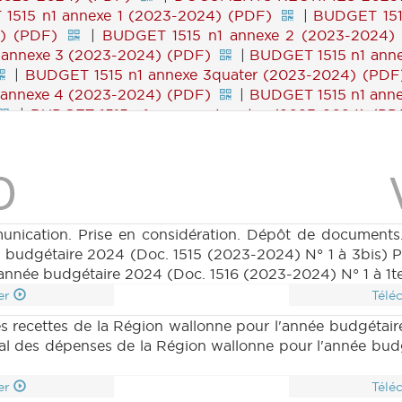
1515 n1 annexe 1 (2023-2024) (PDF)
|
BUDGET 1515
4) (PDF)
|
BUDGET 1515 n1 annexe 2 (2023-2024)
 annexe 3 (2023-2024) (PDF)
|
BUDGET 1515 n1 anne
|
BUDGET 1515 n1 annexe 3quater (2023-2024) (PDF
 annexe 4 (2023-2024) (PDF)
|
BUDGET 1515 n1 anne
|
BUDGET 1515 n1 annexe 4quater (2023-2024) (PD
 5bis (2023-2024) (PDF)
|
BUDGET 1515 n1 annexe 
GET 1515 n1 annexe 6ter (2023-2024) (PDF)
|
BUDG
2024) (PDF)
|
BUDGET 1515 n1 annexe 8 (2023-2024
 annexe 9 (2023-2024) (PDF)
|
BUDGET 1515 n1 anne
|
BUDGET 1515 n1 annexe 10 (2023-2024) (PDF)
|
 (2023-2024) (PDF)
|
BUDGET 1515 n2 (2023-2024)
nication. Prise en considération. Dépôt de documents.
024) (PDF)
|
BUDGET 1515 n4 (2023-2024) (PDF)
e budgétaire 2024 (Doc. 1515 (2023-2024) N° 1 à 3bis) P
)
|
BUDGET 1516 n1bis (2023-2024) (PDF)
|
BU
année budgétaire 2024 (Doc. 1516 (2023-2024) N° 1 à 1te
PDF)
|
BUDGET 1516 n1 annexe 1bis (2023-2024) (PD
er
Télé
 2 (2023-2024) (PDF)
|
BUDGET 1516 n1 annexe 2bi
s recettes de la Région wallonne pour l'année budgétai
T 1516 n1 annexe 3bis (2023-2024) (PDF)
|
BUDGET
ral des dépenses de la Région wallonne pour l'année bud
23-2024) (PDF)
|
BUDGET 1516 n1 annexe 3quinquie
T 1516 n1 annexe 4bis (2023-2024) (PDF)
|
BUDGET
er
Télé
023-2024) (PDF)
|
BUDGET 1516 n1 annexe 5 (2023-