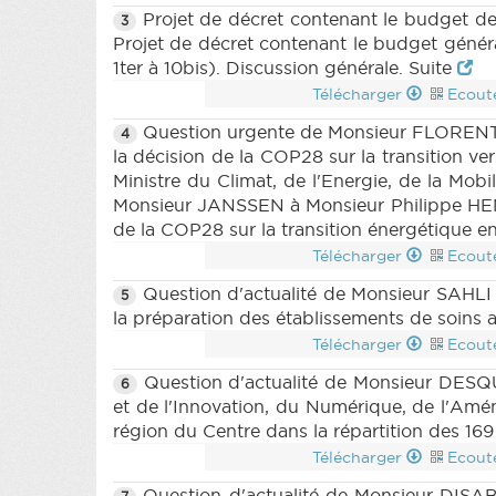
5bis (2023-2024) (PDF)
|
BUDGET 15
Projet de décret contenant le budget de
3
BUDGET 1516 n1 annexe 6ter (2023-202
Projet de décret contenant le budget géné
(2023-2024) (PDF)
|
BUDGET 1516 n1
1ter à 10bis). Discussion générale. Suite
1516 n1 annexe 9 (2023-2024) (PDF)
Télécharger
Ecout
(PDF)
|
BUDGET 1516 n1 annexe 10 (
annexe 10ter (2023-2024) (PDF)
Question urgente de Monsieur FLORENT à M
|
BUD
4
la décision de la COP28 sur la transition 
(2023-2024) (PDF)
|
BUDGET 1516 n5
Ministre du Climat, de l'Energie, de la Mob
(PDF)
|
BUDGET 1516 n8 (2023-2024)
Monsieur JANSSEN à Monsieur Philippe HENRY,
BUDGET 1516 n10bis (2023-2024) (PDF
de la COP28 sur la transition énergétique e
(2023-2024) (PDF)
|
BUDGET 1516 n1
4quater (2023-2024) (PDF)
|
BUDGET 
Télécharger
Ecout
n10 annexes 6 à 6ter, 10bis et 10ter part
Question d'actualité de Monsieur SAHLI à
5
BUDGET 1516 n10 annexes 8 et 8bis (202
la préparation des établissements de soins
(2023-2024) (PDF)
|
BUDGET 1516 n1
Télécharger
Ecout
2024) (PDF)
|
BUDGET 1517 n2 (20
(PDF)
|
DECRET 1442 n3 (2023-2024
Question d'actualité de Monsieur DESQ
6
DECRET 1442 n6 (2023-2024) (PDF)
et de l'Innovation, du Numérique, de l'Amén
1479 n1 (2023-2024) (PDF)
|
DECRET 
région du Centre dans la répartition des 169
(2023-2024) (PDF)
|
DECRET 1479 n
Télécharger
Ecout
2024) (PDF)
|
DECRET 1479 n6 (20
Question d'actualité de Monsieur DISAB