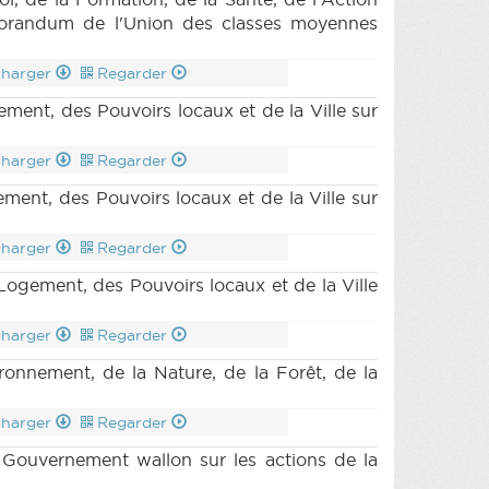
DECRET 1479 n11 (2023-2024) (PDF)
|
émorandum de l'Union des classes moyennes
CRET 1479 n13 (2023-2024) (PDF)
|
N 1479 (2023-2024) (PDF)
|
DECRET
2023-2024) (PDF)
|
DECRET 1495 n4
charger
Regarder
024) (PDF)
|
DECRET 1497 n2 (2023-
nt, des Pouvoirs locaux et de la Ville sur
PDF)
|
DECRET 1497 n5 (2023-2024)
|
MOTION 1514 n1 (2023-2024) (PDF)
|
charger
Regarder
 1550 n1 (2023-2024) (PDF)
|
QA 8
|
CRI 8 (2023-2024) (PDF)
|
CRA 8
t, des Pouvoirs locaux et de la Ville sur
charger
Regarder
gement, des Pouvoirs locaux et de la Ville
charger
Regarder
nnement, de la Nature, de la Forêt, de la
charger
Regarder
ouvernement wallon sur les actions de la