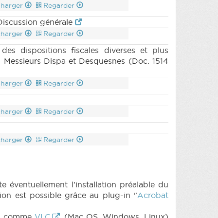
charger
Regarder
 Discussion générale
charger
Regarder
des dispositions fiscales diverses et plus
, Messieurs Dispa et Desquesnes (Doc. 1514
charger
Regarder
charger
Regarder
charger
Regarder
e éventuellement l'installation préalable du
on est possible grâce au plug-in "
Acrobat
its comme
VLC
(Mac OS, Windows, Linux)