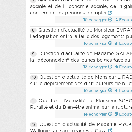
(PDF)
|
DECRET 1479 n9 (2023-2024)
7
sociale et de l'Economie sociale, de l'E
DECRET 1479 n12 (2023-2024) (PDF)
concernant les pénuries d'emploi
DECRET 1479 n14 (2023-2024) (PDF)
1495 n1 (2023-2024) (PDF)
|
DECRET
Télécharger
Ecout
(2023-2024) (PDF)
|
PARCHEMIN 149
Question d'actualité de Monsieur EVRAR
8
2024) (PDF)
|
DECRET 1497 n3 (20
l'adéquation entre la taille des logements 
(PDF)
|
DECRET 1497 n6 (2023-2024
Télécharger
Ecout
MOTION 1514 n2 (2023-2024) (PDF)
(2023-2024) (PDF)
|
QU 8 (2023-202
Question d'actualité de Madame GALANT
9
(2023-2024) (PDF)
|
la "déconnexion" des jeunes belges face a
Télécharger
Ecout
Question d'actualité de Monsieur LIRA
10
sur le déploiement des distributeurs de bill
Télécharger
Ecout
Question d'actualité de Monsieur SCHO
11
Ruralité et du Bien-être animal sur la ruptur
Télécharger
Ecout
Question d'actualité de Madame RYCKM
12
Wallonie face aux drames à Gaza