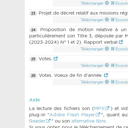
Télécharger
Ecout
Projet de décret relatif aux missions ré
23
Télécharger
Ecout
Proposition de motion relative à un c
24
particulièrement son Titre 3, déposée par
(2023-2024) N° 1 et 2). Rapport verbal
Télécharger
Ecout
Votes.
25
Télécharger
Ecout
Votes. Voeux de fin d'année.
26
Télécharger
Ecout
Aide
La lecture des fichiers son (
MP3
) et v
plug-in "
Adobe Flash Player
", quant au
Reader
" ou son
alternative libre
.
Si vous optez pour le téléchargement de ces 