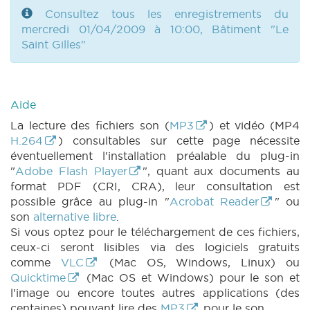
Consultez tous les enregistrements du
mercredi 01/04/2009 à 10:00, Bâtiment "Le
Saint Gilles"
Aide
La lecture des fichiers son (
MP3
) et vidéo (MP4
H.264
) consultables sur cette page nécessite
éventuellement l'installation préalable du plug-in
"
Adobe Flash Player
", quant aux documents au
format PDF (CRI, CRA), leur consultation est
possible grâce au plug-in "
Acrobat Reader
" ou
son
alternative libre
.
Si vous optez pour le téléchargement de ces fichiers,
ceux-ci seront lisibles via des logiciels gratuits
comme
VLC
(Mac OS, Windows, Linux) ou
Quicktime
(Mac OS et Windows) pour le son et
l'image ou encore toutes autres applications (des
centaines) pouvant lire des
MP3
pour le son.