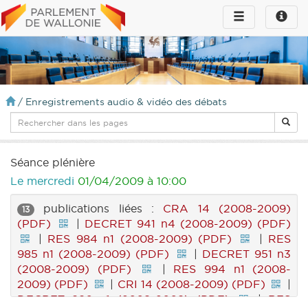
Toggle
Toggle
navigation
naviga
infos
/
Enregistrements audio & vidéo des débats
Séance plénière
Le mercredi
01/04/2009 à 10:00
publications liées :
CRA 14 (2008-2009)
13
(PDF)
|
DECRET 941 n4 (2008-2009) (PDF)
|
RES 984 n1 (2008-2009) (PDF)
|
RES
985 n1 (2008-2009) (PDF)
|
DECRET 951 n3
(2008-2009) (PDF)
|
RES 994 n1 (2008-
2009) (PDF)
|
CRI 14 (2008-2009) (PDF)
|
DECRET 990 n1 (2008-2009) (PDF)
|
RES