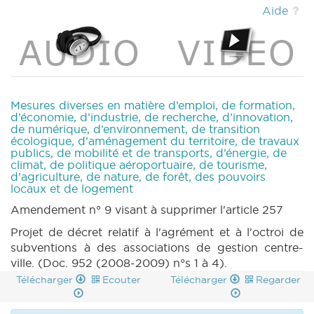
786 n3 (2008-2009) (PDF)
|
DECRET 990 n2
Aide
(2008-2009) (PDF)
|
DECRET 951 n4 (2008-
2009) (PDF)
|
DECRET 941 n5 (2008-2009)
(PDF)
|
DECRET 988 n1 (2008-2009) (PDF)
|
Mesures diverses en matière d’emploi, de formation,
d’économie, d’industrie, de recherche, d’innovation,
de numérique, d’environnement, de transition
écologique, d’aménagement du territoire, de travaux
publics, de mobilité et de transports, d’énergie, de
climat, de politique aéroportuaire, de tourisme,
d’agriculture, de nature, de forêt, des pouvoirs
locaux et de logement
Amendement n° 9 visant à supprimer l'article 257
Projet de décret relatif à l'agrément et à l'octroi de
subventions à des associations de gestion centre-
ville. (Doc. 952 (2008-2009) n°s 1 à 4).
Télécharger
Ecouter
Télécharger
Regarder