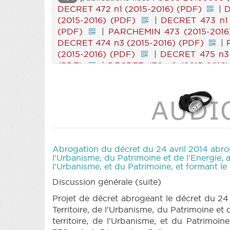
DECRET 472 n1 (2015-2016) (PDF)
|
D
(2015-2016) (PDF)
|
DECRET 473 n1 
(PDF)
|
PARCHEMIN 473 (2015-2016
DECRET 474 n3 (2015-2016) (PDF)
|
(2015-2016) (PDF)
|
DECRET 475 n3 
(PDF)
|
DECRET 476 n2 (2015-2016)
DECRET 477 n1 (2015-2016) (PDF)
|
D
(2015-2016) (PDF)
|
DECRET 478 n1 
(PDF)
|
PARCHEMIN 478 (2015-2016
DECRET 479 n3 (2015-2016) (PDF)
|
2016) (PDF)
|
DECRET 307 n1 (2015-2
|
DECRET 307 n1quater (2015-2016)
DECRET 307 n4 (2015-2016) (PDF)
|
Abrogation du décret du 24 avril 2014 abrog
(2015-2016) (PDF)
|
DECRET 307 n8 
l'Urbanisme, du Patrimoine et de l'Energie, 
l'Urbanisme, et du Patrimoine, et formant l
(PDF)
|
DECRET 307 n11 (2015-2016)
DECRET 307 n14 (2015-2016) (PDF)
Discussion générale (suite)
n17 (2015-2016) (PDF)
|
DECRET 307 
Projet de décret abrogeant le décret du 24
2016) (PDF)
|
DECRET 307 n21 (2015-
Territoire, de l'Urbanisme, du Patrimoine et
|
DECRET 307 n24 (2015-2016) (PDF)
territoire, de l'Urbanisme, et du Patrimoi
307 n27 (2015-2016) (PDF)
|
DECRET