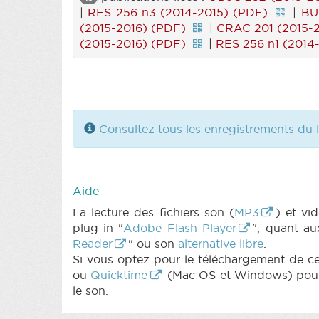
|
RES 256 n3 (2014-2015) (PDF)
|
BU
(2015-2016) (PDF)
|
CRAC 201 (2015-2
(2015-2016) (PDF)
|
RES 256 n1 (2014
Consultez tous les enregistrements du l
Aide
La lecture des fichiers son (
MP3
) et v
plug-in "
Adobe Flash Player
", quant au
Reader
" ou son
alternative libre
.
Si vous optez pour le téléchargement de ces 
ou
Quicktime
(Mac OS et Windows) pour l
le son.