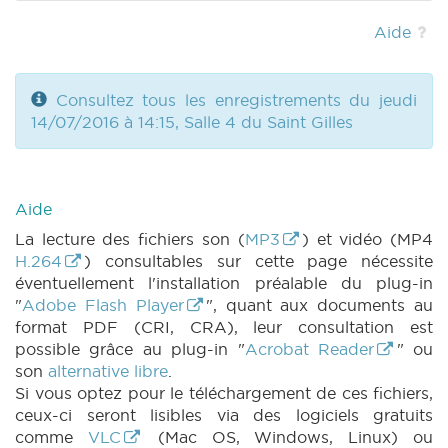
|
RES 286 n1 (2014-2015) (PDF)
|
RES 531 n1
(2015-2016) (PDF)
|
DECRET 541 n3 (2015-
Aide
2016) (PDF)
|
RES 531 n2 (2015-2016) (PDF)
|
RES 286 n2 (2014-2015) (PDF)
|
DECRET
541 n2 (2015-2016) (PDF)
|
DECRET 540 n2
Consultez tous les enregistrements du jeudi
(2015-2016) (PDF)
|
DECRET 522 n2 (2015-
14/07/2016 à 14:15, Salle 4 du Saint Gilles
2016) (PDF)
|
DECRET 521 n2 (2015-2016)
(PDF)
|
CRAC 209 (2015-2016) (PDF)
|
CRIC 209 (2015-2016) (PDF)
|
BT 241 (2015-
2016) (PDF)
|
Aide
La lecture des fichiers son (
MP3
) et vidéo (MP4
H.264
) consultables sur cette page nécessite
éventuellement l'installation préalable du plug-in
"
Adobe Flash Player
", quant aux documents au
format PDF (CRI, CRA), leur consultation est
possible grâce au plug-in "
Acrobat Reader
" ou
son
alternative libre
.
Si vous optez pour le téléchargement de ces fichiers,
ceux-ci seront lisibles via des logiciels gratuits
comme
VLC
(Mac OS, Windows, Linux) ou