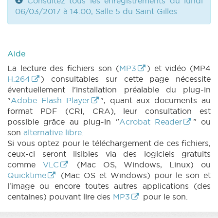
Consultez tous les enregistrements du lundi
06/03/2017 à 14:00, Salle 5 du Saint Gilles
Aide
La lecture des fichiers son (
MP3
) et vidéo (MP4
H.264
) consultables sur cette page nécessite
éventuellement l'installation préalable du plug-in
"
Adobe Flash Player
", quant aux documents au
format PDF (CRI, CRA), leur consultation est
possible grâce au plug-in "
Acrobat Reader
" ou
son
alternative libre
.
Si vous optez pour le téléchargement de ces fichiers,
ceux-ci seront lisibles via des logiciels gratuits
comme
VLC
(Mac OS, Windows, Linux) ou
Quicktime
(Mac OS et Windows) pour le son et
l'image ou encore toutes autres applications (des
centaines) pouvant lire des
MP3
pour le son.