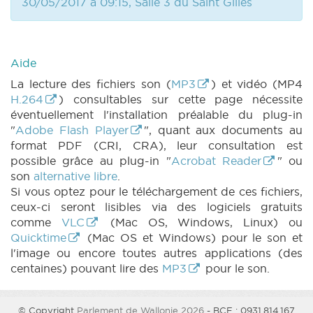
30/05/2017 à 09:15, Salle 3 du Saint Gilles
Aide
La lecture des fichiers son (
MP3
) et vidéo (MP4
H.264
) consultables sur cette page nécessite
éventuellement l'installation préalable du plug-in
"
Adobe Flash Player
", quant aux documents au
format PDF (CRI, CRA), leur consultation est
possible grâce au plug-in "
Acrobat Reader
" ou
son
alternative libre
.
Si vous optez pour le téléchargement de ces fichiers,
ceux-ci seront lisibles via des logiciels gratuits
comme
VLC
(Mac OS, Windows, Linux) ou
Quicktime
(Mac OS et Windows) pour le son et
l'image ou encore toutes autres applications (des
centaines) pouvant lire des
MP3
pour le son.
© Copyright
Parlement de Wallonie 2026
- BCE : 0931.814.167