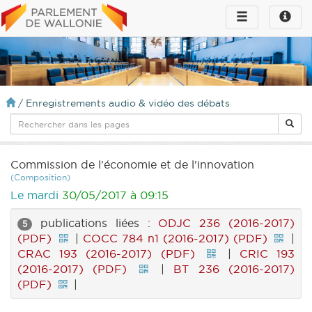
Toggle
Toggle
navigation
naviga
infos
/
Enregistrements audio & vidéo des débats
Commission de l'économie et de l'innovation
(Composition)
Le mardi
30/05/2017 à 09:15
publications liées :
ODJC 236 (2016-2017)
5
(PDF)
|
COCC 784 n1 (2016-2017) (PDF)
|
CRAC 193 (2016-2017) (PDF)
|
CRIC 193
(2016-2017) (PDF)
|
BT 236 (2016-2017)
(PDF)
|