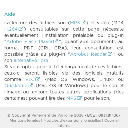
Aide
La lecture des fichiers son (
MP3
) et vidéo (MP4
H.264
) consultables sur cette page nécessite
éventuellement l'installation préalable du plug-in
"
Adobe Flash Player
", quant aux documents au
format PDF (CRI, CRA), leur consultation est
possible grâce au plug-in "
Acrobat Reader
" ou
son
alternative libre
.
Si vous optez pour le téléchargement de ces fichiers,
ceux-ci seront lisibles via des logiciels gratuits
comme
VLC
(Mac OS, Windows, Linux) ou
Quicktime
(Mac OS et Windows) pour le son et
l'image ou encore toutes autres applications (des
centaines) pouvant lire des
MP3
pour le son.
© Copyright
Parlement de Wallonie 2026
- BCE : 0931.814.167
Mentions légales
|
Modules d'extensions logicielles
|
Courriel
interne