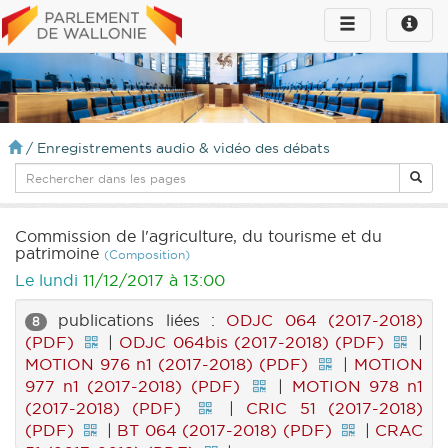
Toggle
Toggle
navigation
naviga
infos
/
Enregistrements audio & vidéo des débats
Commission de l'agriculture, du tourisme et du
patrimoine
(Composition)
Le lundi
11/12/2017 à 13:00
publications liées :
ODJC 064 (2017-2018)
8
(PDF)
|
ODJC 064bis (2017-2018) (PDF)
|
MOTION 976 n1 (2017-2018) (PDF)
|
MOTION
977 n1 (2017-2018) (PDF)
|
MOTION 978 n1
(2017-2018) (PDF)
|
CRIC 51 (2017-2018)
(PDF)
|
BT 064 (2017-2018) (PDF)
|
CRAC