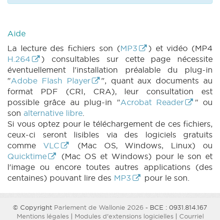
Aide
La lecture des fichiers son (
MP3
) et vidéo (MP4
H.264
) consultables sur cette page nécessite
éventuellement l'installation préalable du plug-in
"
Adobe Flash Player
", quant aux documents au
format PDF (CRI, CRA), leur consultation est
possible grâce au plug-in "
Acrobat Reader
" ou
son
alternative libre
.
Si vous optez pour le téléchargement de ces fichiers,
ceux-ci seront lisibles via des logiciels gratuits
comme
VLC
(Mac OS, Windows, Linux) ou
Quicktime
(Mac OS et Windows) pour le son et
l'image ou encore toutes autres applications (des
centaines) pouvant lire des
MP3
pour le son.
© Copyright
Parlement de Wallonie 2026
- BCE : 0931.814.167
Mentions légales
|
Modules d'extensions logicielles
|
Courriel