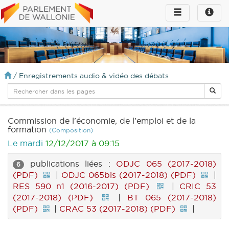
Toggle
Toggle
navigation
naviga
infos
/
Enregistrements audio & vidéo des débats
Commission de l'économie, de l'emploi et de la
formation
(Composition)
Le mardi
12/12/2017 à 09:15
publications liées :
ODJC 065 (2017-2018)
6
(PDF)
|
ODJC 065bis (2017-2018) (PDF)
|
RES 590 n1 (2016-2017) (PDF)
|
CRIC 53
(2017-2018) (PDF)
|
BT 065 (2017-2018)
(PDF)
|
CRAC 53 (2017-2018) (PDF)
|