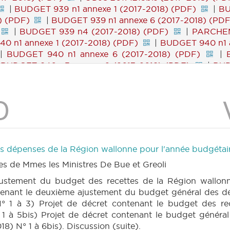
|
BUDGET 939 n1 annexe 1 (2017-2018) (PDF)
|
BU
) (PDF)
|
BUDGET 939 n1 annexe 6 (2017-2018) (PDF
|
BUDGET 939 n4 (2017-2018) (PDF)
|
PARCHEM
0 n1 annexe 1 (2017-2018) (PDF)
|
BUDGET 940 n1 a
|
BUDGET 940 n1 annexe 6 (2017-2018) (PDF)
|
|
BUDGET 940 n3 annexe 2 (2017-2018) (PDF)
|
BUD
8) (PDF)
|
BUDGET 940 n4 (2017-2018) (PDF)
UDGET 941 n1 annexe1 (2017-2018) (PDF)
|
BUDGET 9
(PDF)
|
BUDGET 941 n1 annexe 2 (2017-2018) (PDF
 3 (2017-2018) (PDF)
|
BUDGET 941 n1 annexe 3bis
941 n1 annexe 4bis (2017-2018) (PDF)
|
BUDGET 94
18) (PDF)
|
BUDGET 941 n1 annexe 4quinquies (2017
941 n1 annexe 5 (2017-2018) (PDF)
|
BUDGET 941
 dépenses de la Région wallonne pour l'année budgétai
 (PDF)
|
BUDGET 941 n1 annexe 6 (2017-2018) (PDF
es de Mmes les Ministres De Bue et Greoli
 7 (2017-2018) (PDF)
|
BUDGET 941 n1 annexe 7bis
ET 941 n1 annexe 8 (2017-2018) (PDF)
|
BUDGET 94
justement du budget des recettes de la Région wallon
 (PDF)
|
BUDGET 941 n1 annexe 9 (2017-2018) (PDF
ntenant le deuxième ajustement du budget général des d
ter (2017-2018) (PDF)
|
BUDGET 941 n2 (2017-2018
 1 à 3) Projet de décret contenant le budget des re
 (PDF)
|
BUDGET 941 n5 (2017-2018) (PDF)
|
B
 1 à 5bis) Projet de décret contenant le budget généra
PARCHEMIN 941 (2017-2018) (PDF)
|
BUDGET 942 n1
) N° 1 à 6bis). Discussion (suite).