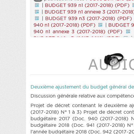
|
BUDGET 939 n1 (2017-2018) (PDF)
|
BUDGET 939 n1 annexe 3 (2017-2018
|
BUDGET 939 n3 (2017-2018) (PDF)
940 n1 (2017-2018) (PDF)
|
BUDGET 94
940 n1 annexe 3 (2017-2018) (PDF)
BUDGET 940 n3 (2017-2018) (PDF)
|
BUDGET 940 n3 annexe 6 (2017-201
BUDGET 941 n1 (2017-2018) (PDF)
|
B
BUDGET 941 n1 annexe 1ter (2017-2018) 
2018) (PDF)
|
BUDGET 941 n1 annexe
annexe 4 (2017-2018) (PDF)
|
BUDGET 
BUDGET 941 n1 annexe 4quater (2017-20
4sexies (2017-2018) (PDF)
|
BUDGET 
Deuxième ajustement du budget général des
BUDGET 941 n1 annexe 5ter (2017-2018)
Discussion générale relative aux compétenc
2018) (PDF)
|
BUDGET 941 n1 annexe
annexe 7ter (2017-2018) (PDF)
|
BUDG
Projet de décret contenant le deuxième a
BUDGET 941 n1 annexe 8ter (2017-2018)
(2017-2018) N° 1 à 3) Projet de décret co
2018) (PDF)
|
BUDGET 941 n1 annexe 9
budgétaire 2017 (Doc. 940 (2017-2018) N°
(PDF)
|
BUDGET 941 n4 (2017-2018)
budgétaire 2018 (Doc. 941 (2017-2018) N°
BUDGET 941 n6 (2017-2018) (PDF)
|
l'année budgétaire 2018 (Doc. 942 (2017-2018