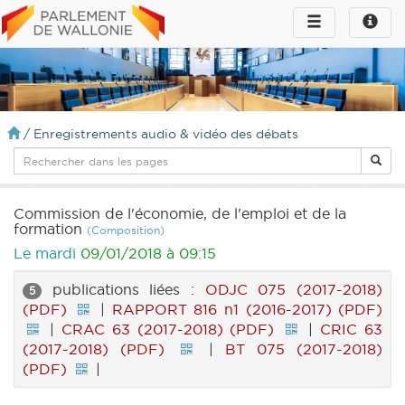
Toggle
Toggle
navigation
naviga
infos
/
Enregistrements audio & vidéo des débats
Commission de l'économie, de l'emploi et de la
formation
(Composition)
Le mardi
09/01/2018 à 09:15
publications liées :
ODJC 075 (2017-2018)
5
(PDF)
|
RAPPORT 816 n1 (2016-2017) (PDF)
|
CRAC 63 (2017-2018) (PDF)
|
CRIC 63
(2017-2018) (PDF)
|
BT 075 (2017-2018)
(PDF)
|