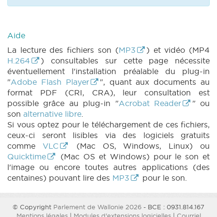
Aide
La lecture des fichiers son (
MP3
) et vidéo (MP4
H.264
) consultables sur cette page nécessite
éventuellement l'installation préalable du plug-in
"
Adobe Flash Player
", quant aux documents au
format PDF (CRI, CRA), leur consultation est
possible grâce au plug-in "
Acrobat Reader
" ou
son
alternative libre
.
Si vous optez pour le téléchargement de ces fichiers,
ceux-ci seront lisibles via des logiciels gratuits
comme
VLC
(Mac OS, Windows, Linux) ou
Quicktime
(Mac OS et Windows) pour le son et
l'image ou encore toutes autres applications (des
centaines) pouvant lire des
MP3
pour le son.
© Copyright
Parlement de Wallonie 2026
- BCE : 0931.814.167
Mentions légales
|
Modules d'extensions logicielles
|
Courriel