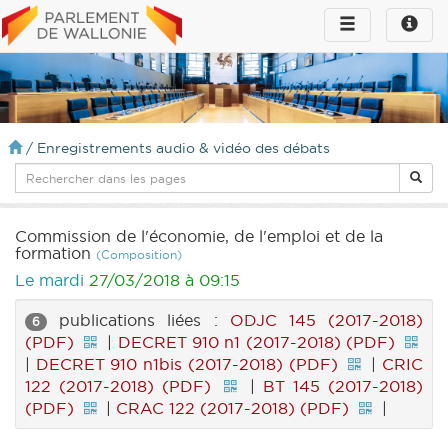
Toggle
Toggle
navigation
naviga
infos
/
Enregistrements audio & vidéo des débats
Commission de l'économie, de l'emploi et de la
formation
(Composition)
Le mardi
27/03/2018 à 09:15
publications liées :
ODJC 145 (2017-2018)
6
(PDF)
|
DECRET 910 n1 (2017-2018) (PDF)
|
DECRET 910 n1bis (2017-2018) (PDF)
|
CRIC
122 (2017-2018) (PDF)
|
BT 145 (2017-2018)
(PDF)
|
CRAC 122 (2017-2018) (PDF)
|