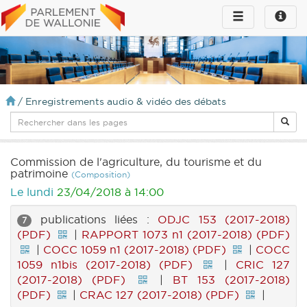
Toggle
Toggle
navigation
naviga
infos
/
Enregistrements audio & vidéo des débats
Commission de l'agriculture, du tourisme et du
patrimoine
(Composition)
Le lundi
23/04/2018 à 14:00
publications liées :
ODJC 153 (2017-2018)
7
(PDF)
|
RAPPORT 1073 n1 (2017-2018) (PDF)
|
COCC 1059 n1 (2017-2018) (PDF)
|
COCC
1059 n1bis (2017-2018) (PDF)
|
CRIC 127
(2017-2018) (PDF)
|
BT 153 (2017-2018)
(PDF)
|
CRAC 127 (2017-2018) (PDF)
|