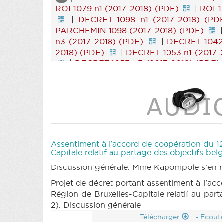
ROI 1079 n1 (2017-2018) (PDF)
|
ROI 1
|
DECRET 1098 n1 (2017-2018) (PD
PARCHEMIN 1098 (2017-2018) (PDF)
n3 (2017-2018) (PDF)
|
DECRET 1042
2018) (PDF)
|
DECRET 1053 n1 (2017-
|
DECRET 1053 n3 (2017-2018) (PDF)
1053 n6 (2017-2018) (PDF)
|
PARCHEMI
2018) (PDF)
|
DECRET 1041 n3 (2017-
|
DECRET 910 n1bis (2017-2018) (PDF)
2017) (PDF)
|
RES 776 n3 (2016-2017
(2017-2018) (PDF)
|
RES 908 n2 (201
1040 n3 (2017-2018) (PDF)
|
RES 77 n
ROI 1022 n2 (2017-2018) (PDF)
|
REG
Assentiment à l'accord de coopération du 12 
n1 (2017-2018) (PDF)
|
RES 1049 n2 
Capitale relatif au partage des objectifs be
RES 721 n2 (2016-2017) (PDF)
|
RES 9
Discussion générale. Mme Kapompole s'en ré
|
RES 981 n4 (2017-2018) (PDF)
|
R
Projet de décret portant assentiment à l'acc
(PDF)
|
RES 1054 n4 (2017-2018) (PD
Région de Bruxelles-Capitale relatif au par
(2017-2018) (PDF)
|
MOTION 1069 n1
2). Discussion générale
2018) (PDF)
|
COMMU 250418 (2017-2
(PDF)
|
Télécharger
Ecout