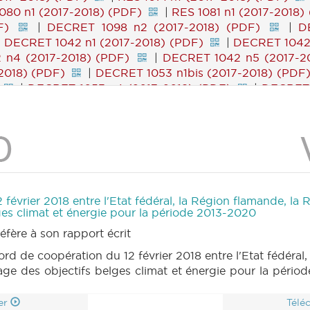
080 n1 (2017-2018) (PDF)
|
RES 1081 n1 (2017-2018)
F)
|
DECRET 1098 n2 (2017-2018) (PDF)
|
D
|
DECRET 1042 n1 (2017-2018) (PDF)
|
DECRET 1042 
 n4 (2017-2018) (PDF)
|
DECRET 1042 n5 (2017-2
2018) (PDF)
|
DECRET 1053 n1bis (2017-2018) (PDF
|
DECRET 1053 n4 (2017-2018) (PDF)
|
DECRET 
N 1053 (2017-2018) (PDF)
|
DECRET 1041 n1 (2017
2018) (PDF)
|
PARCHEMIN 1041 (2017-2018) (PDF)
|
DECRET 910 n2 (2017-2018) (PDF)
|
RES 776 n1 
) (PDF)
|
RES 776 n4 (2016-2017) (PDF)
|
RES 7
7-2018) (PDF)
|
RES 1040 n1 (2017-2018) (PDF)
1 (2014-2015) (PDF)
|
RES 77 n2 (2014-2015) (PDF
LEMENT 1023 n1 (2017-2018) (PDF)
|
REGLEMENT 10
février 2018 entre l'Etat fédéral, la Région flamande, la 
(2017-2018) (PDF)
|
RES 1049 n3 (2017-2018) (PDF
lges climat et énergie pour la période 2013-2020
81 n1 (2017-2018) (PDF)
|
RES 981 n2 (2017-2018) 
fère à son rapport écrit
ES 1054 n1 (2017-2018) (PDF)
|
RES 1054 n2 (2017-
ord de coopération du 12 février 2018 entre l'Etat fédéral
F)
|
RES 1054 n5 (2017-2018) (PDF)
|
RES 1054 n
tage des objectifs belges climat et énergie pour la péri
 (2017-2018) (PDF)
|
MOTION 1069 n2 (2017-2018)
018) (PDF)
|
CRA 14 (2017-2018) (PDF)
|
CRI 14 
er
Télé