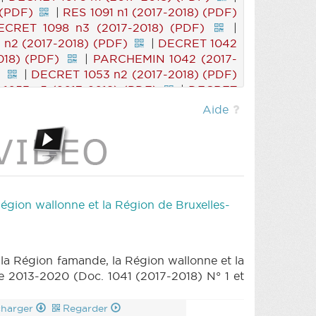
 (PDF)
|
RES 1091 n1 (2017-2018) (PDF)
ECRET 1098 n3 (2017-2018) (PDF)
|
n2 (2017-2018) (PDF)
|
DECRET 1042
018) (PDF)
|
PARCHEMIN 1042 (2017-
)
|
DECRET 1053 n2 (2017-2018) (PDF)
1053 n5 (2017-2018) (PDF)
|
DECRET
-2018) (PDF)
|
DECRET 1041 n2 (2017-
Aide
|
DECRET 910 n1 (2017-2018) (PDF)
(2016-2017) (PDF)
|
RES 776 n2 (2016-
76 n5 (2016-2017) (PDF)
|
RES 908 n1
|
RES 1040 n2 (2017-2018) (PDF)
|
RES
)
|
ROI 1022 n1 (2017-2018) (PDF)
|
23 n2 (2017-2018) (PDF)
|
RES 1049
Région wallonne et la Région de Bruxelles-
)
|
RES 721 n1 (2016-2017) (PDF)
|
(PDF)
|
RES 981 n3 (2017-2018) (PDF)
2018) (PDF)
|
RES 1054 n3 (2017-2018)
, la Région famande, la Région wallonne et la
6 (2017-2018) (PDF)
|
MOTION 1068 n1
ode 2013-2020 (Doc. 1041 (2017-2018) N° 1 et
 (PDF)
|
REGLEMENT 1023 n3 (2017-
(2017-2018) (PDF)
|
QA 14 (2017-2018)
charger
Regarder