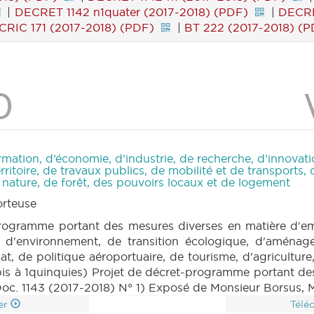
|
DECRET 1142 n1quater (2017-2018) (PDF)
|
DECRE
CRIC 171 (2017-2018) (PDF)
|
BT 222 (2017-2018) (P
rmation, d’économie, d’industrie, de recherche, d’innova
toire, de travaux publics, de mobilité et de transports, d
e nature, de forêt, des pouvoirs locaux et de logement
rteuse
rogramme portant des mesures diverses en matière d'emp
 d'environnement, de transition écologique, d'aménage
mat, de politique aéroportuaire, de tourisme, d'agriculture
bis à 1quinquies) Projet de décret-programme portant des
n (Doc. 1143 (2017-2018) N° 1) Exposé de Monsieur Borsus,
er
Télé