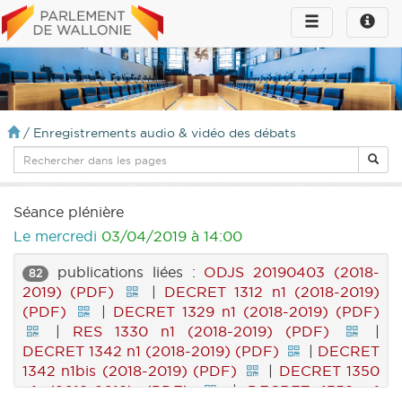
Toggle
Toggle
navigation
naviga
infos
/
Enregistrements audio & vidéo des débats
Séance plénière
Le mercredi
03/04/2019 à 14:00
publications liées :
ODJS 20190403 (2018-
82
2019) (PDF)
|
DECRET 1312 n1 (2018-2019)
(PDF)
|
DECRET 1329 n1 (2018-2019) (PDF)
|
RES 1330 n1 (2018-2019) (PDF)
|
DECRET 1342 n1 (2018-2019) (PDF)
|
DECRET
1342 n1bis (2018-2019) (PDF)
|
DECRET 1350
n1 (2018-2019) (PDF)
|
DECRET 1359 n1