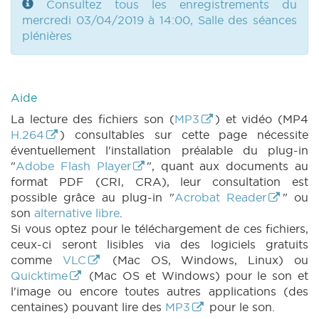
|
DECRET 1300 n2 (2018-2019) (PDF)
|
Consultez tous les enregistrements du
DECRET 1300 n3 (2018-2019) (PDF)
|
mercredi 03/04/2019 à 14:00, Salle des séances
DECRET 1300 n4 (2018-2019) (PDF)
|
plénières
PARCHEMIN 1300 (2018-2019) (PDF)
|
DECRET 1325 n1 (2018-2019) (PDF)
|
DECRET
1325 n2 (2018-2019) (PDF)
|
DECRET 1325 n3
(2018-2019) (PDF)
|
DECRET 1325 n4 (2018-
Aide
2019) (PDF)
|
DECRET 1325 n5 (2018-2019)
La lecture des fichiers son (
MP3
) et vidéo (MP4
(PDF)
|
DECRET 1325 n6 (2018-2019) (PDF)
H.264
) consultables sur cette page nécessite
|
DECRET 1326 n1 (2018-2019) (PDF)
|
éventuellement l'installation préalable du plug-in
DECRET 1326 n2 (2018-2019) (PDF)
|
"
Adobe Flash Player
", quant aux documents au
DECRET 1326 n3 (2018-2019) (PDF)
|
format PDF (CRI, CRA), leur consultation est
DECRET 1326 n4 (2018-2019) (PDF)
|
possible grâce au plug-in "
Acrobat Reader
" ou
DECRET 1326 n5 (2018-2019) (PDF)
|
son
alternative libre
.
DECRET 1326 n6 (2018-2019) (PDF)
|
Si vous optez pour le téléchargement de ces fichiers,
DECRET 1340 n1 (2018-2019) (PDF)
|
ceux-ci seront lisibles via des logiciels gratuits
DECRET 1340 n2 (2018-2019) (PDF)
|
comme
VLC
(Mac OS, Windows, Linux) ou
DECRET 1340 n3 (2018-2019) (PDF)
|
Quicktime
(Mac OS et Windows) pour le son et
PARCHEMIN 1340 (2018-2019) (PDF)
|
l'image ou encore toutes autres applications (des
DECRET 1341 n1 (2018-2019) (PDF)
|
DECRET
centaines) pouvant lire des
MP3
pour le son.
1341 n2 (2018-2019) (PDF)
|
DECRET 1341 n3