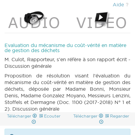
(2018-2019) (PDF)
|
DECRET 1372 n1 (2018-
Aide
2019) (PDF)
|
DECRET 1373 n1 (2018-2019)
(PDF)
|
DECRET 1374 n1 (2018-2019) (PDF)
|
DECRET 1278 n1 (2018-2019) (PDF)
|
DECRET 1278 n2 (2018-2019) (PDF)
|
DECRET 1278 n3 (2018-2019) (PDF)
|
PARCHEMIN 1278 (2018-2019) (PDF)
|
Evaluation du mécanisme du coût-vérité en matière
DECRET 1279 n1 (2018-2019) (PDF)
|
DECRET
de gestion des déchets
1279 n1bis (2018-2019) (PDF)
|
DECRET 1279
M. Culot, Rapporteur, s'en réfère à son rapport écrit -
n2 (2018-2019) (PDF)
|
DECRET 1279 n3
Discussion générale
(2018-2019) (PDF)
|
PARCHEMIN 1279 (2018-
Proposition de résolution visant l'évaluation du
2019) (PDF)
|
DECRET 1280 n1 (2018-2019)
mécanisme du coût-vérité en matière de gestion des
(PDF)
|
DECRET 1280 n2 (2018-2019) (PDF)
déchets, déposée par Madame Bonni, Monsieur
|
DECRET 1280 n3 (2018-2019) (PDF)
|
Denis, Madame Gonzalez Moyano, Messieurs Lenzini,
PARCHEMIN 1280 (2018-2019) (PDF)
|
Stoffels et Dermagne (Doc. 1100 (2017-2018) N° 1 et
DECRET 1299 n1 (2018-2019) (PDF)
|
DECRET
2). Discussion générale
1299 n2 (2018-2019) (PDF)
|
DECRET 1299 n3
(2018-2019) (PDF)
|
DECRET 1299 n4 (2018-
Télécharger
Ecouter
Télécharger
Regarder
2019) (PDF)
|
PARCHEMIN 1299 (2018-2019)
(PDF)
|
DECRET 1300 n1 (2018-2019) (PDF)