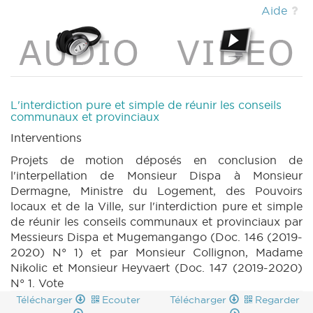
132 n1 (2019-2020) (PDF)
|
MOTION 133 n1
Aide
(2019-2020) (PDF)
|
MOTION 133 n2 (2019-
2020) (PDF)
|
MOTION 143 n1 (2019-2020)
(PDF)
|
MOTION 143 n2 (2019-2020) (PDF)
|
MOTION 144 n1 (2019-2020) (PDF)
|
MOTION 145 n1 (2019-2020) (PDF)
|
MOTION
145 n2 (2019-2020) (PDF)
|
MOTION 146 n1
L'interdiction pure et simple de réunir les conseils
(2019-2020) (PDF)
|
MOTION 146 n2 (2019-
communaux et provinciaux
2020) (PDF)
|
MOTION 147 n1 (2019-2020)
Interventions
(PDF)
|
COMMU 20200506bis (2019-2020)
Projets de motion déposés en conclusion de
(PDF)
|
CRA 22 (2019-2020) (PDF)
|
QA
l'interpellation de Monsieur Dispa à Monsieur
15 (2019-2020) (PDF)
|
CRI 22 (2019-2020)
Dermagne, Ministre du Logement, des Pouvoirs
(PDF)
|
locaux et de la Ville, sur l'interdiction pure et simple
de réunir les conseils communaux et provinciaux par
Messieurs Dispa et Mugemangango (Doc. 146 (2019-
2020) N° 1) et par Monsieur Collignon, Madame
Nikolic et Monsieur Heyvaert (Doc. 147 (2019-2020)
N° 1. Vote
Télécharger
Ecouter
Télécharger
Regarder