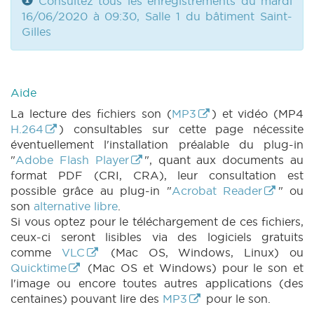
Consultez tous les enregistrements du mardi
16/06/2020 à 09:30, Salle 1 du bâtiment Saint-
Gilles
Aide
La lecture des fichiers son (
MP3
) et vidéo (MP4
H.264
) consultables sur cette page nécessite
éventuellement l'installation préalable du plug-in
"
Adobe Flash Player
", quant aux documents au
format PDF (CRI, CRA), leur consultation est
possible grâce au plug-in "
Acrobat Reader
" ou
son
alternative libre
.
Si vous optez pour le téléchargement de ces fichiers,
ceux-ci seront lisibles via des logiciels gratuits
comme
VLC
(Mac OS, Windows, Linux) ou
Quicktime
(Mac OS et Windows) pour le son et
l'image ou encore toutes autres applications (des
centaines) pouvant lire des
MP3
pour le son.