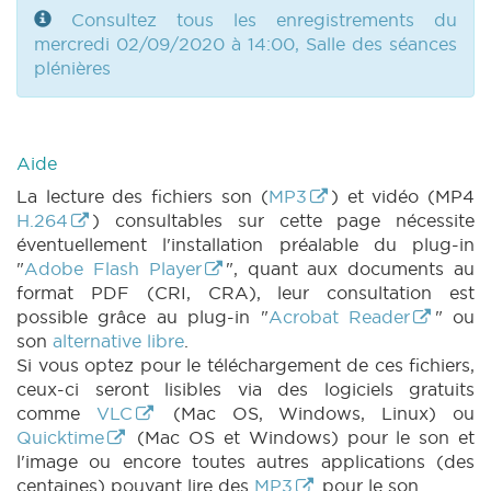
|
ROI 198 n4 (2019-2020) (PDF)
|
ROI 198
Consultez tous les enregistrements du
n5 (2019-2020) (PDF)
|
ROI 198 n6 (2019-
mercredi 02/09/2020 à 14:00, Salle des séances
2020) (PDF)
|
ROI 134 n1 (2019-2020) (PDF)
plénières
|
ROI 134 n2 (2019-2020) (PDF)
|
ROI 134
n3 (2019-2020) (PDF)
|
ROI 134 n4 (2019-
2020) (PDF)
|
ROI 134 n5 (2019-2020) (PDF)
|
ROI 134 n6 (2019-2020) (PDF)
|
MOTION
Aide
232 n1 (2019-2020) (PDF)
|
MOTION 232 n2
(2019-2020) (PDF)
|
MOTION 235 n1 (2019-
La lecture des fichiers son (
MP3
) et vidéo (MP4
2020) (PDF)
|
MOTION 236 n1 (2019-2020)
H.264
) consultables sur cette page nécessite
(PDF)
|
MOTION 237 n1 (2019-2020) (PDF)
éventuellement l'installation préalable du plug-in
|
MOTION 237 n2 (2019-2020) (PDF)
|
"
Adobe Flash Player
", quant aux documents au
MOTION 238 n1 (2019-2020) (PDF)
|
CRI 1
format PDF (CRI, CRA), leur consultation est
(2020-2021) (PDF)
|
COMMU 20200902
possible grâce au plug-in "
Acrobat Reader
" ou
(2020-2021) (PDF)
|
QA 1 (2020-2021) (PDF)
son
alternative libre
.
|
CRA 1 (2020-2021) (PDF)
|
Si vous optez pour le téléchargement de ces fichiers,
ceux-ci seront lisibles via des logiciels gratuits
comme
VLC
(Mac OS, Windows, Linux) ou
Quicktime
(Mac OS et Windows) pour le son et
l'image ou encore toutes autres applications (des
centaines) pouvant lire des
MP3
pour le son.