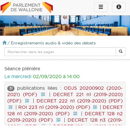
Toggle
Toggle
navigation
naviga
infos
/
Enregistrements audio & vidéo des débats
Séance plénière
Le mercredi
02/09/2020 à 14:00
publications liées :
ODJS 20200902 (2020-
51
2021) (PDF)
|
DECRET 221 n1 (2019-2020)
(PDF)
|
DECRET 222 n1 (2019-2020) (PDF)
|
ROI 223 n1 (2019-2020) (PDF)
|
DECRET
128 n1 (2019-2020) (PDF)
|
DECRET 128 n2
(2019-2020) (PDF)
|
DECRET 128 n3 (2019-
2020) (PDF)
|
DECRET 128 n4 (2019-2020)