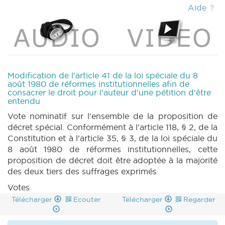
(PDF)
|
DECRET 128 n5 (2019-2020) (PDF)
Aide
|
PARCHEMIN 128 (2019-2020) (PDF)
|
DECRET 129 n1 (2019-2020) (PDF)
|
DECRET
129 n2 (2019-2020) (PDF)
|
DECRET 129 n3
(2019-2020) (PDF)
|
DECRET 129 n4 (2019-
2020) (PDF)
|
DECRET 129 n5 (2019-2020)
(PDF)
|
DECRET 129 n6 (2019-2020) (PDF)
Modification de l'article 41 de la loi spéciale du 8
|
DECRET 129 n7 (2019-2020) (PDF)
|
août 1980 de réformes institutionnelles afin de
consacrer le droit pour l'auteur d'une pétition d'être
PARCHEMIN 129 (2019-2020) (PDF)
|
entendu
DECRET 203 n1 (2019-2020) (PDF)
|
DECRET
203 n2 (2019-2020) (PDF)
|
DECRET 203 n3
Vote nominatif sur l'ensemble de la proposition de
(2019-2020) (PDF)
|
PARCHEMIN 203 (2019-
décret spécial. Conformément à l'article 118, § 2, de la
2020) (PDF)
|
DECRET 204 n1 (2019-2020)
Constitution et à l'article 35, § 3, de la loi spéciale du
(PDF)
|
DECRET 204 n2 (2019-2020) (PDF)
8 août 1980 de réformes institutionnelles, cette
|
DECRET 204 n3 (2019-2020) (PDF)
|
proposition de décret doit être adoptée à la majorité
DECRET 204 n4 (2019-2020) (PDF)
|
des deux tiers des suffrages exprimés
DECRET 204 n5 (2019-2020) (PDF)
|
Votes
PARCHEMIN 204 (2019-2020) (PDF)
|
ROI
Télécharger
Ecouter
Télécharger
Regarder
198 n1 (2019-2020) (PDF)
|
ROI 198 n2 (2019-
2020) (PDF)
|
ROI 198 n3 (2019-2020) (PDF)