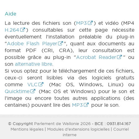
Aide
La lecture des fichiers son (
MP3
) et vidéo (MP4
H.264
) consultables sur cette page nécessite
éventuellement l'installation préalable du plug-in
"
Adobe Flash Player
", quant aux documents au
format PDF (CRI, CRA), leur consultation est
possible grâce au plug-in "
Acrobat Reader
" ou
son
alternative libre
.
Si vous optez pour le téléchargement de ces fichiers,
ceux-ci seront lisibles via des logiciels gratuits
comme
VLC
(Mac OS, Windows, Linux) ou
Quicktime
(Mac OS et Windows) pour le son et
l'image ou encore toutes autres applications (des
centaines) pouvant lire des
MP3
pour le son.
© Copyright
Parlement de Wallonie 2026
- BCE : 0931.814.167
Mentions légales
|
Modules d'extensions logicielles
|
Courriel
interne