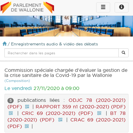
Toggle
Toggle
navigation
naviga
infos
/
Enregistrements audio & vidéo des débats
Commission spéciale chargée d'évaluer la gestion de
la crise sanitaire de la Covid-19 par la Wallonie
(Composition)
Le vendredi
27/11/2020 à 09:00
publications liées :
ODJC 78 (2020-2021)
5
(PDF)
|
RAPPORT 359 n1 (2020-2021) (PDF)
|
CRIC 69 (2020-2021) (PDF)
|
BT 78
(2020-2021) (PDF)
|
CRAC 69 (2020-2021)
(PDF)
|