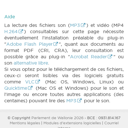
Aide
La lecture des fichiers son (
MP3
) et vidéo (MP4
H.264
) consultables sur cette page nécessite
éventuellement l'installation préalable du plug-in
"
Adobe Flash Player
", quant aux documents au
format PDF (CRI, CRA), leur consultation est
possible grâce au plug-in "
Acrobat Reader
" ou
son
alternative libre
.
Si vous optez pour le téléchargement de ces fichiers,
ceux-ci seront lisibles via des logiciels gratuits
comme
VLC
(Mac OS, Windows, Linux) ou
Quicktime
(Mac OS et Windows) pour le son et
l'image ou encore toutes autres applications (des
centaines) pouvant lire des
MP3
pour le son.
© Copyright
Parlement de Wallonie 2026
- BCE : 0931.814.167
Mentions légales
|
Modules d'extensions logicielles
|
Courriel