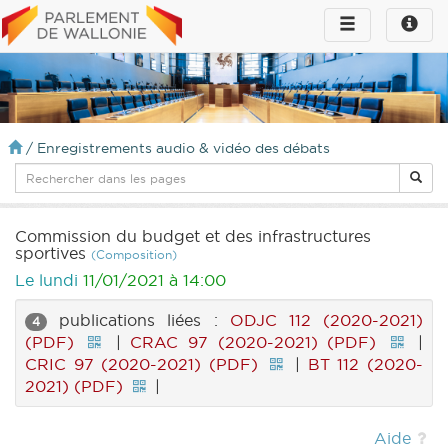
Toggle
Toggle
navigation
naviga
infos
/
Enregistrements audio & vidéo des débats
Commission du budget et des infrastructures
sportives
(Composition)
Le lundi
11/01/2021 à 14:00
publications liées :
ODJC 112 (2020-2021)
4
(PDF)
|
CRAC 97 (2020-2021) (PDF)
|
CRIC 97 (2020-2021) (PDF)
|
BT 112 (2020-
2021) (PDF)
|
Aide