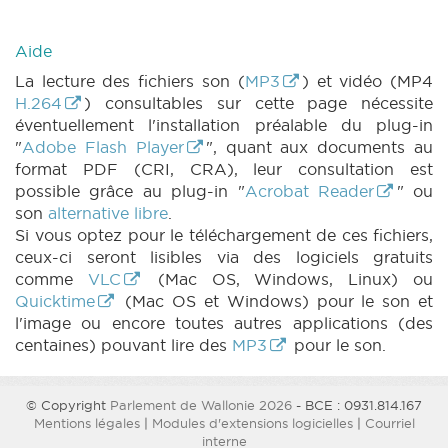
Aide
La lecture des fichiers son (
MP3
) et vidéo (MP4
H.264
) consultables sur cette page nécessite
éventuellement l'installation préalable du plug-in
"
Adobe Flash Player
", quant aux documents au
format PDF (CRI, CRA), leur consultation est
possible grâce au plug-in "
Acrobat Reader
" ou
son
alternative libre
.
Si vous optez pour le téléchargement de ces fichiers,
ceux-ci seront lisibles via des logiciels gratuits
comme
VLC
(Mac OS, Windows, Linux) ou
Quicktime
(Mac OS et Windows) pour le son et
l'image ou encore toutes autres applications (des
centaines) pouvant lire des
MP3
pour le son.
© Copyright
Parlement de Wallonie 2026
- BCE : 0931.814.167
Mentions légales
|
Modules d'extensions logicielles
|
Courriel
interne