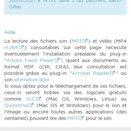
25/01/2021 à 14:00, Salle 3 du bâtiment Saint-
Gilles
Aide
La lecture des fichiers son (
MP3
) et vidéo (MP4
H.264
) consultables sur cette page nécessite
éventuellement l'installation préalable du plug-in
"
Adobe Flash Player
", quant aux documents au
format PDF (CRI, CRA), leur consultation est
possible grâce au plug-in "
Acrobat Reader
" ou
son
alternative libre
.
Si vous optez pour le téléchargement de ces fichiers,
ceux-ci seront lisibles via des logiciels gratuits
comme
VLC
(Mac OS, Windows, Linux) ou
Quicktime
(Mac OS et Windows) pour le son et
l'image ou encore toutes autres applications (des
centaines) pouvant lire des
MP3
pour le son.