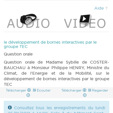
|
DECRET 227 n2 (2019-2020) (PDF)
|
RES 403 n1 (2020-2021) (PDF)
|
RES 403 n2
Aide
(2020-2021) (PDF)
|
RES 403 n3 (2020-2021)
(PDF)
|
BT 124 (2020-2021) (PDF)
|
CRAC
110 (2020-2021) (PDF)
|
CRIC 110 (2020-
2021) (PDF)
|
le développement de bornes interactives par le
groupe TEC
Question orale
Question orale de Madame Sybille de COSTER-
BAUCHAU à Monsieur Philippe HENRY, Ministre du
Climat, de l'Energie et de la Mobilité, sur le
développement de bornes interactives par le groupe
TEC
Télécharger
Ecouter
Télécharger
Regarder
Consultez tous les enregistrements du lundi