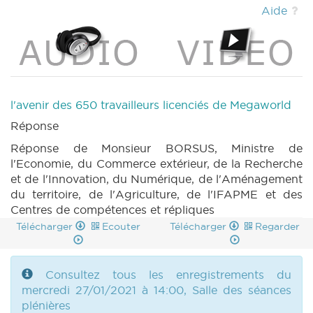
(PDF)
|
DECRET 277 n6 (2020-2021) (PDF)
Aide
|
PARCHEMIN 277 (2020-2021) (PDF)
|
RES 336 n1 (2020-2021) (PDF)
|
RES 336 n2
(2020-2021) (PDF)
|
RES 336 n3 (2020-2021)
(PDF)
|
RES 336 n4 (2020-2021) (PDF)
|
RES 336 n5 (2020-2021) (PDF)
|
MOTION
406 n1 (2020-2021) (PDF)
|
MOTION 407 n1
l'avenir des 650 travailleurs licenciés de Megaworld
(2020-2021) (PDF)
|
MOTION 407 n2 (2020-
Réponse
2021) (PDF)
|
MOTION 408 n1 (2020-2021)
(PDF)
|
MOTION 408 n2 (2020-2021) (PDF)
Réponse de Monsieur BORSUS, Ministre de
|
MOTION 409 n1 (2020-2021) (PDF)
|
l'Economie, du Commerce extérieur, de la Recherche
MOTION 410 n1 (2020-2021) (PDF)
|
MOTION
et de l'Innovation, du Numérique, de l'Aménagement
410 n2 (2020-2021) (PDF)
|
MOTION 411 n1
du territoire, de l'Agriculture, de l'IFAPME et des
(2020-2021) (PDF)
|
MOTION 412 n1 (2020-
Centres de compétences et répliques
2021) (PDF)
|
MOTION 412 n2 (2020-2021)
Télécharger
Ecouter
Télécharger
Regarder
(PDF)
|
MOTION 413 n1 (2020-2021) (PDF)
|
MOTION 414 n1 (2020-2021) (PDF)
|
MOTION 414 n2 (2020-2021) (PDF)
|
MOTION
Consultez tous les enregistrements du
415 n1 (2020-2021) (PDF)
|
MOTION 415 n2
mercredi 27/01/2021 à 14:00, Salle des séances
(2020-2021) (PDF)
|
MOTION 416 n1 (2020-
plénières