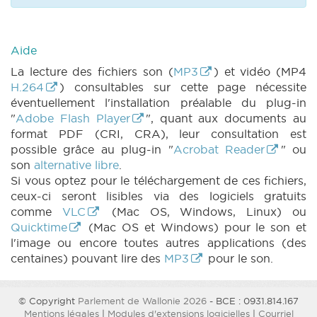
(2020-2021) (PDF)
|
DECRET 503 n4 (2020-
2021) (PDF)
|
PARCHEMIN 503 (2020-2021)
(PDF)
|
DECRET 504 n1 (2020-2021) (PDF)
|
DECRET 504 n2 (2020-2021) (PDF)
|
Aide
DECRET 504 n3 (2020-2021) (PDF)
|
La lecture des fichiers son (
MP3
) et vidéo (MP4
DECRET 504 n4 (2020-2021) (PDF)
|
H.264
) consultables sur cette page nécessite
PARCHEMIN 504 (2020-2021) (PDF)
|
RES
éventuellement l'installation préalable du plug-in
476 n1 (2020-2021) (PDF)
|
RES 476 n2
"
Adobe Flash Player
", quant aux documents au
(2020-2021) (PDF)
|
RES 476 n3 (2020-2021)
format PDF (CRI, CRA), leur consultation est
(PDF)
|
RES 482 n1 (2020-2021) (PDF)
|
possible grâce au plug-in "
Acrobat Reader
" ou
RES 482 n2 (2020-2021) (PDF)
|
MOTION 510
son
alternative libre
.
n1 (2020-2021) (PDF)
|
MOTION 510 n2
Si vous optez pour le téléchargement de ces fichiers,
(2020-2021) (PDF)
|
MOTION 511 n1 (2020-
ceux-ci seront lisibles via des logiciels gratuits
2021) (PDF)
|
MOTION 512 n1 (2020-2021)
comme
VLC
(Mac OS, Windows, Linux) ou
(PDF)
|
MOTION 513 n1 (2020-2021) (PDF)
Quicktime
(Mac OS et Windows) pour le son et
|
MOTION 513 n2 (2020-2021) (PDF)
|
l'image ou encore toutes autres applications (des
MOTION 514 n1 (2020-2021) (PDF)
|
MOTION
centaines) pouvant lire des
MP3
pour le son.
515 n1 (2020-2021) (PDF)
|
MOTION 515 n2
(2020-2021) (PDF)
|
MOTION 537 n1 (2020-
2021) (PDF)
|
MOTION 538 n1 (2020-2021)
© Copyright
Parlement de Wallonie 2026
- BCE : 0931.814.167
(PDF)
|
MOTION 539 n1 (2020-2021) (PDF)
Mentions légales
|
Modules d'extensions logicielles
|
Courriel