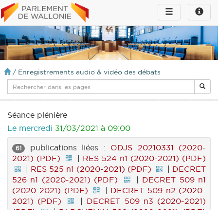
Toggle
Toggle
navigation
naviga
infos
/
Enregistrements audio & vidéo des débats
Séance plénière
Le mercredi
31/03/2021 à 09:00
publications liées :
ODJS 20210331 (2020-
61
2021) (PDF)
|
RES 524 n1 (2020-2021) (PDF)
|
RES 525 n1 (2020-2021) (PDF)
|
DECRET
526 n1 (2020-2021) (PDF)
|
DECRET 509 n1
(2020-2021) (PDF)
|
DECRET 509 n2 (2020-
2021) (PDF)
|
DECRET 509 n3 (2020-2021)
(PDF)
|
PARCHEMIN 509 (2020-2021) (PDF)