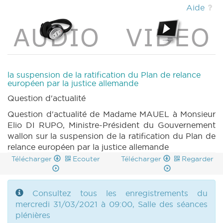
|
DECRET 523 n1 (2020-2021) (PDF)
|
Aide
DECRET 523 n2 (2020-2021) (PDF)
|
DECRET 523 n3 (2020-2021) (PDF)
|
PARCHEMIN 523 (2020-2021) (PDF)
|
DECRET 483 n1 (2020-2021) (PDF)
|
DECRET
483 n2 (2020-2021) (PDF)
|
DECRET 483 n3
(2020-2021) (PDF)
|
PARCHEMIN 483 (2020-
la suspension de la ratification du Plan de relance
2021) (PDF)
|
DECRET 491 n1 (2020-2021)
européen par la justice allemande
(PDF)
|
DECRET 491 n2 (2020-2021) (PDF)
Question d'actualité
|
DECRET 491 n3 (2020-2021) (PDF)
|
Question d'actualité de Madame MAUEL à Monsieur
DECRET 491 n4 (2020-2021) (PDF)
|
DECRET
Elio DI RUPO, Ministre-Président du Gouvernement
491 n5 (2020-2021) (PDF)
|
DECRET 491 n6
wallon sur la suspension de la ratification du Plan de
(2020-2021) (PDF)
|
PARCHEMIN 491 (2020-
relance européen par la justice allemande
2021) (PDF)
|
DECRET 502 n1 (2020-2021)
(PDF)
|
DECRET 502 n2 (2020-2021) (PDF)
Télécharger
Ecouter
Télécharger
Regarder
|
DECRET 502 n3 (2020-2021) (PDF)
|
DECRET 502 n4 (2020-2021) (PDF)
|
PARCHEMIN 502 (2020-2021) (PDF)
|
Consultez tous les enregistrements du
DECRET 503 n1 (2020-2021) (PDF)
|
DECRET
mercredi 31/03/2021 à 09:00, Salle des séances
503 n2 (2020-2021) (PDF)
|
DECRET 503 n3
plénières