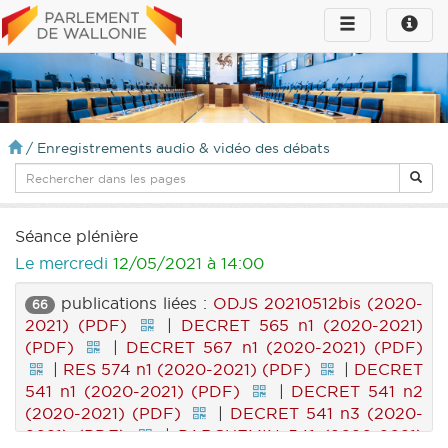
Toggle
Toggle
navigation
naviga
infos
/
Enregistrements audio & vidéo des débats
Séance plénière
Le mercredi
12/05/2021 à 14:00
publications liées :
ODJS 20210512bis (2020-
66
2021) (PDF)
|
DECRET 565 n1 (2020-2021)
(PDF)
|
DECRET 567 n1 (2020-2021) (PDF)
|
RES 574 n1 (2020-2021) (PDF)
|
DECRET
541 n1 (2020-2021) (PDF)
|
DECRET 541 n2
(2020-2021) (PDF)
|
DECRET 541 n3 (2020-
2021) (PDF)
|
PARCHEMIN 541 (2020-2021)