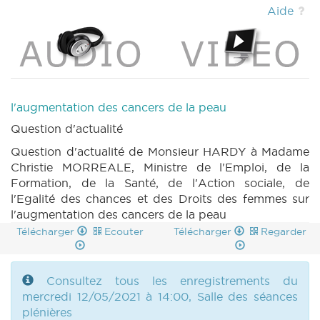
(PDF)
|
DECRET 542 n1 (2020-2021) (PDF)
Aide
|
DECRET 542 n1bis (2020-2021) (PDF)
|
DECRET 542 n1ter (2020-2021) (PDF)
|
DECRET 542 n2 (2020-2021) (PDF)
|
DECRET 542 n3 (2020-2021) (PDF)
|
DECRET 542 n4 (2020-2021) (PDF)
|
DECRET 542 n4 annexe 1 (2020-2021) (PDF)
l'augmentation des cancers de la peau
|
DECRET 542 n4 annexe 2 (2020-2021) (PDF)
Question d'actualité
|
DECRET 542 n4 annexe 3 (2020-2021)
(PDF)
|
DECRET 542 n4 annexe 4 (2020-
Question d'actualité de Monsieur HARDY à Madame
2021) (PDF)
|
DECRET 542 n4 annexe 5
Christie MORREALE, Ministre de l'Emploi, de la
(2020-2021) (PDF)
|
DECRET 542 n4 annexe
Formation, de la Santé, de l'Action sociale, de
6 (2020-2021) (PDF)
|
DECRET 542 n5
l'Egalité des chances et des Droits des femmes sur
(2020-2021) (PDF)
|
DECRET 542 n6 (2020-
l'augmentation des cancers de la peau
2021) (PDF)
|
PARCHEMIN 542 (2020-2021)
Télécharger
Ecouter
Télécharger
Regarder
(PDF)
|
DECRET 543 n1 (2020-2021) (PDF)
|
DECRET 543 n2 (2020-2021) (PDF)
|
DECRET 543 n2 annexe 1 (2020-2021) (PDF)
|
Consultez tous les enregistrements du
DECRET 543 n2 annexe 2 (2020-2021) (PDF)
mercredi 12/05/2021 à 14:00, Salle des séances
|
DECRET 543 n3 (2020-2021) (PDF)
|
plénières