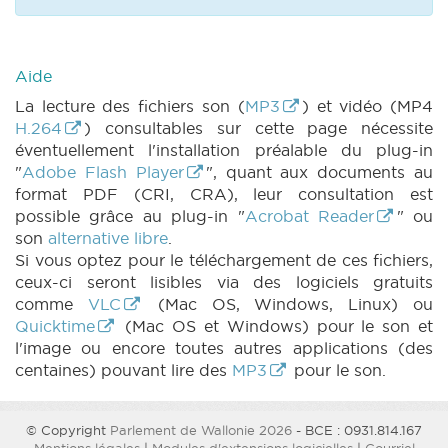
PARCHEMIN 543 (2020-2021) (PDF)
|
RES
507 n1 (2020-2021) (PDF)
|
RES 507 n1bis
(2020-2021) (PDF)
|
RES 507 n2 (2020-2021)
(PDF)
|
RES 507 n3 (2020-2021) (PDF)
|
Aide
RES 507 n4 (2020-2021) (PDF)
|
ROI 520 n1
La lecture des fichiers son (
MP3
) et vidéo (MP4
(2020-2021) (PDF)
|
ROI 520 n2 (2020-2021)
H.264
) consultables sur cette page nécessite
(PDF)
|
ROI 520 n3 (2020-2021) (PDF)
|
éventuellement l'installation préalable du plug-in
MOTION 550 n1 (2020-2021) (PDF)
|
MOTION
"
Adobe Flash Player
", quant aux documents au
551 n1 (2020-2021) (PDF)
|
MOTION 551 n2
format PDF (CRI, CRA), leur consultation est
(2020-2021) (PDF)
|
MOTION 554 n1 (2020-
possible grâce au plug-in "
Acrobat Reader
" ou
2021) (PDF)
|
MOTION 554 n2 (2020-2021)
son
alternative libre
.
(PDF)
|
MOTION 555 n1 (2020-2021) (PDF)
Si vous optez pour le téléchargement de ces fichiers,
|
MOTION 555 n2 (2020-2021) (PDF)
|
ceux-ci seront lisibles via des logiciels gratuits
MOTION 556 n1 (2020-2021) (PDF)
|
MOTION
comme
VLC
(Mac OS, Windows, Linux) ou
557 n1 (2020-2021) (PDF)
|
MOTION 557 n2
Quicktime
(Mac OS et Windows) pour le son et
(2020-2021) (PDF)
|
MOTION 558 n1 (2020-
l'image ou encore toutes autres applications (des
2021) (PDF)
|
MOTION 558 n2 (2020-2021)
centaines) pouvant lire des
MP3
pour le son.
(PDF)
|
MOTION 559 n1 (2020-2021) (PDF)
|
MOTION 559 n2 (2020-2021) (PDF)
|
MOTION 559 n3 (2020-2021) (PDF)
|
© Copyright
Parlement de Wallonie 2026
- BCE : 0931.814.167
MOTION 560 n1 (2020-2021) (PDF)
|
MOTION