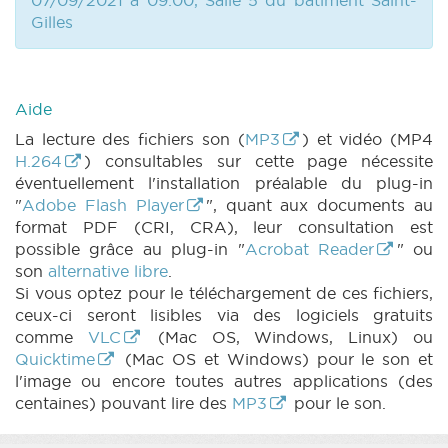
07/09/2021 à 09:00, Salle 5 du bâtiment Saint-
Gilles
Aide
La lecture des fichiers son (
MP3
) et vidéo (MP4
H.264
) consultables sur cette page nécessite
éventuellement l'installation préalable du plug-in
"
Adobe Flash Player
", quant aux documents au
format PDF (CRI, CRA), leur consultation est
possible grâce au plug-in "
Acrobat Reader
" ou
son
alternative libre
.
Si vous optez pour le téléchargement de ces fichiers,
ceux-ci seront lisibles via des logiciels gratuits
comme
VLC
(Mac OS, Windows, Linux) ou
Quicktime
(Mac OS et Windows) pour le son et
l'image ou encore toutes autres applications (des
centaines) pouvant lire des
MP3
pour le son.