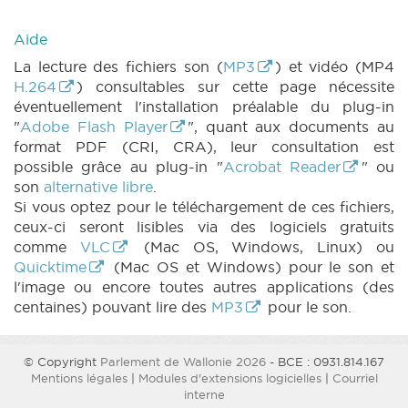
Aide
La lecture des fichiers son (
MP3
) et vidéo (MP4
H.264
) consultables sur cette page nécessite
éventuellement l'installation préalable du plug-in
"
Adobe Flash Player
", quant aux documents au
format PDF (CRI, CRA), leur consultation est
possible grâce au plug-in "
Acrobat Reader
" ou
son
alternative libre
.
Si vous optez pour le téléchargement de ces fichiers,
ceux-ci seront lisibles via des logiciels gratuits
comme
VLC
(Mac OS, Windows, Linux) ou
Quicktime
(Mac OS et Windows) pour le son et
l'image ou encore toutes autres applications (des
centaines) pouvant lire des
MP3
pour le son.
© Copyright
Parlement de Wallonie 2026
- BCE : 0931.814.167
Mentions légales
|
Modules d'extensions logicielles
|
Courriel
interne