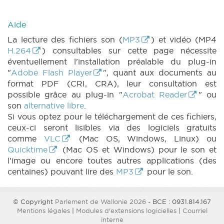
Aide
La lecture des fichiers son (
MP3
) et vidéo (MP4
H.264
) consultables sur cette page nécessite
éventuellement l'installation préalable du plug-in
"
Adobe Flash Player
", quant aux documents au
format PDF (CRI, CRA), leur consultation est
possible grâce au plug-in "
Acrobat Reader
" ou
son
alternative libre
.
Si vous optez pour le téléchargement de ces fichiers,
ceux-ci seront lisibles via des logiciels gratuits
comme
VLC
(Mac OS, Windows, Linux) ou
Quicktime
(Mac OS et Windows) pour le son et
l'image ou encore toutes autres applications (des
centaines) pouvant lire des
MP3
pour le son.
© Copyright
Parlement de Wallonie 2026
- BCE : 0931.814.167
Mentions légales
|
Modules d'extensions logicielles
|
Courriel
interne