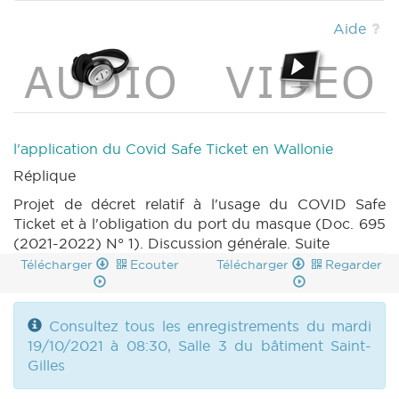
DECRET 695 n4 (2021-2022) (PDF)
|
DECRET 695 n5 (2021-2022) (PDF)
|
Aide
DECRET 695 n6 (2021-2022) (PDF)
|
DECRET 695 n7 (2021-2022) (PDF)
|
DECRET 695 n8 (2021-2022) (PDF)
|
DECRET 544 n1 (2020-2021) (PDF)
|
DECRET
544 n1bis (2020-2021) (PDF)
|
DECRET 544
n2 (2020-2021) (PDF)
|
DECRET 544 n3
l'application du Covid Safe Ticket en Wallonie
(2020-2021) (PDF)
|
DECRET 544 n4 (2020-
Réplique
2021) (PDF)
|
DECRET 544 n5 (2020-2021)
(PDF)
|
DECRET 544 n6 (2020-2021) (PDF)
Projet de décret relatif à l'usage du COVID Safe
|
BT 48 (2021-2022) (PDF)
|
CRAC 43
Ticket et à l'obligation du port du masque (Doc. 695
(2021-2022) (PDF)
|
CRIC 43 (2021-2022)
(2021-2022) N° 1). Discussion générale. Suite
(PDF)
|
Télécharger
Ecouter
Télécharger
Regarder
Consultez tous les enregistrements du mardi
19/10/2021 à 08:30, Salle 3 du bâtiment Saint-
Gilles