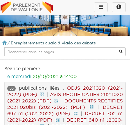
Toggle
Toggle
navigation
naviga
infos
/
Enregistrements audio & vidéo des débats
Séance plénière
Le mercredi
20/10/2021 à 14:00
publications liées :
ODJS 20211020 (2021-
56
2022) (PDF)
|
AVIS RECTIFICATIFS 20211020
(2021-2022) (PDF)
|
DOCUMENTS RECTIFIES
20211020bis (2021-2022) (PDF)
|
DECRET
697 n1 (2021-2022) (PDF)
|
DECRET 702 n1
(2021-2022) (PDF)
|
DECRET 640 n1 (2020-
2021) (PDF)
|
DECRET 640 n2 (2020-2021)