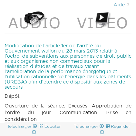
(PDF)
|
DECRET 640 n3 (2020-2021) (PDF)
Aide
|
DECRET 640 n4 (2020-2021) (PDF)
|
DECRET 640 n5 (2020-2021) (PDF)
|
PARCHEMIN 640 (2020-2021) (PDF)
|
DECRET 641 n1 (2020-2021) (PDF)
|
DECRET
641 n2 (2020-2021) (PDF)
|
DECRET 641 n3
(2020-2021) (PDF)
|
DECRET 641 n4 (2020-
Modification de l'article 1er de l'arrêté du
2021) (PDF)
|
PARCHEMIN 641 (2020-2021)
Gouvernement wallon du 28 mars 2013 relatif à
l'octroi de subventions aux personnes de droit public
(PDF)
|
DECRET 642 n1 (2020-2021) (PDF)
et aux organismes non commerciaux pour la
|
DECRET 642 n2 (2020-2021) (PDF)
|
réalisation d'études et de travaux visant
DECRET 642 n3 (2020-2021) (PDF)
|
l'amélioration de la performance énergétique et
DECRET 642 n4 (2020-2021) (PDF)
|
l'utilisation rationnelle de l'énergie dans les bâtiments
(UREBA) afin d'étendre ce dispositif aux zones de
PARCHEMIN 642 (2020-2021) (PDF)
|
secours
DECRET 695 n1 (2021-2022) (PDF)
|
DECRET
Dépôt
695 n2 (2021-2022) (PDF)
|
DECRET 695 n3
(2021-2022) (PDF)
|
DECRET 695 n4 (2021-
Ouverture de la séance. Excusés. Approbation de
2022) (PDF)
|
DECRET 695 n5 (2021-2022)
l'ordre du jour. Communication. Prise en
(PDF)
|
DECRET 695 n6 (2021-2022) (PDF)
considération
|
DECRET 695 n7 (2021-2022) (PDF)
|
Télécharger
Ecouter
Télécharger
Regarder
DECRET 695 n8 (2021-2022) (PDF)
|