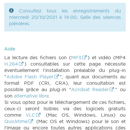
DECRET 695 n9 (2021-2022) (PDF)
|
DECRET 695 n10 (2021-2022) (PDF)
|
Consultez tous les enregistrements du
DECRET 695 n11 (2021-2022) (PDF)
|
mercredi 20/10/2021 à 14:00, Salle des séances
DECRET 695 n12 (2021-2022) (PDF)
|
plénières
DECRET 695 n13 (2021-2022) (PDF)
|
DECRET 695 n14 (2021-2022) (PDF)
|
DECRET 695 n15 (2021-2022) (PDF)
|
DECRET 695 n16 (2021-2022) (PDF)
|
Aide
DECRET 695 n17 (2021-2022) (PDF)
|
La lecture des fichiers son (
MP3
) et vidéo (MP4
DECRET 695 n18 (2021-2022) (PDF)
|
H.264
) consultables sur cette page nécessite
DECRET 695 n19 (2021-2022) (PDF)
|
éventuellement l'installation préalable du plug-in
PARCHEMIN 695 (2020-2021) (PDF)
|
"
Adobe Flash Player
", quant aux documents au
MOTION 686 n1 (2021-2022) (PDF)
|
MOTION
format PDF (CRI, CRA), leur consultation est
687 n1 (2021-2022) (PDF)
|
MOTION 687 n2
possible grâce au plug-in "
Acrobat Reader
" ou
(2021-2022) (PDF)
|
MOTION 688 n1 (2021-
son
alternative libre
.
2022) (PDF)
|
MOTION 689 n1 (2021-2022)
Si vous optez pour le téléchargement de ces fichiers,
(PDF)
|
MOTION 689 n2 (2021-2022) (PDF)
ceux-ci seront lisibles via des logiciels gratuits
|
MOTION 690 n1 (2021-2022) (PDF)
|
comme
VLC
(Mac OS, Windows, Linux) ou
MOTION 692 n1 (2021-2022) (PDF)
|
MOTION
Quicktime
(Mac OS et Windows) pour le son et
693 n1 (2021-2022) (PDF)
|
MOTION 693 n2
l'image ou encore toutes autres applications (des
(2021-2022) (PDF)
|
QA 5 (2021-2022) (PDF)