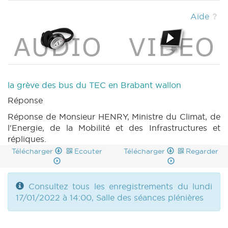
|
DECRET 797 n4 (2021-2022) (PDF)
|
DECRET 697 n1 (2021-2022) (PDF)
|
DECRET
Aide
697 n2 (2021-2022) (PDF)
|
RES 782 n1
(2021-2022) (PDF)
|
RES 782 n2 (2021-2022)
(PDF)
|
MOTION 802 n1 (2021-2022) (PDF)
|
MOTION 803 n1 (2021-2022) (PDF)
|
MOTION 804 n1 (2021-2022) (PDF)
|
MOTION
805 n1 (2021-2022) (PDF)
|
MOTION 806 n1
la grève des bus du TEC en Brabant wallon
(2021-2022) (PDF)
|
MOTION 807 n1 (2021-
Réponse
2022) (PDF)
|
CRIC 98 (2021-2022) (PDF)
|
BT 109 (2021-2022) (PDF)
|
CRAC 98 (2021-
Réponse de Monsieur HENRY, Ministre du Climat, de
2022) (PDF)
|
l'Energie, de la Mobilité et des Infrastructures et
répliques.
Télécharger
Ecouter
Télécharger
Regarder
Consultez tous les enregistrements du lundi
17/01/2022 à 14:00, Salle des séances plénières