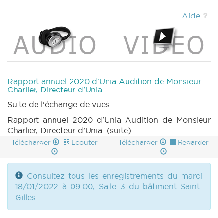
811 n1 (2021-2022) (PDF)
|
MOTION 812 n1
(2021-2022) (PDF)
|
CRIC 102 (2021-2022)
Aide
(PDF)
|
CRAC 102 (2021-2022) (PDF)
|
RAPPORT 713 n1 (2021-2022) (PDF)
|
BT 113
(2021-2022) (PDF)
|
Rapport annuel 2020 d'Unia Audition de Monsieur
Charlier, Directeur d'Unia
Suite de l'échange de vues
Rapport annuel 2020 d'Unia Audition de Monsieur
Charlier, Directeur d’Unia. (suite)
Télécharger
Ecouter
Télécharger
Regarder
Consultez tous les enregistrements du mardi
18/01/2022 à 09:00, Salle 3 du bâtiment Saint-
Gilles