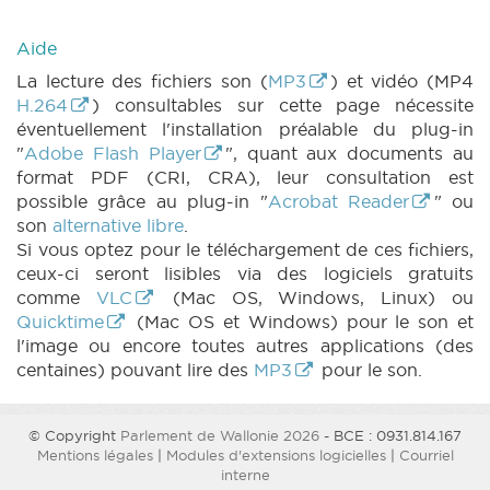
Aide
La lecture des fichiers son (
MP3
) et vidéo (MP4
H.264
) consultables sur cette page nécessite
éventuellement l'installation préalable du plug-in
"
Adobe Flash Player
", quant aux documents au
format PDF (CRI, CRA), leur consultation est
possible grâce au plug-in "
Acrobat Reader
" ou
son
alternative libre
.
Si vous optez pour le téléchargement de ces fichiers,
ceux-ci seront lisibles via des logiciels gratuits
comme
VLC
(Mac OS, Windows, Linux) ou
Quicktime
(Mac OS et Windows) pour le son et
l'image ou encore toutes autres applications (des
centaines) pouvant lire des
MP3
pour le son.
© Copyright
Parlement de Wallonie 2026
- BCE : 0931.814.167
Mentions légales
|
Modules d'extensions logicielles
|
Courriel
interne