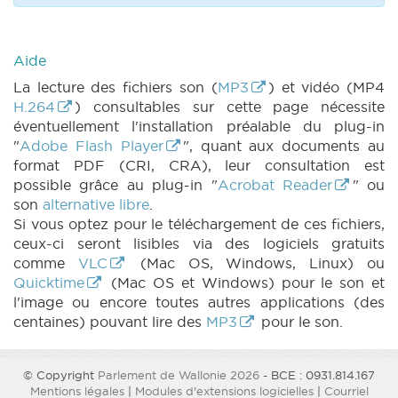
Aide
La lecture des fichiers son (
MP3
) et vidéo (MP4
H.264
) consultables sur cette page nécessite
éventuellement l'installation préalable du plug-in
"
Adobe Flash Player
", quant aux documents au
format PDF (CRI, CRA), leur consultation est
possible grâce au plug-in "
Acrobat Reader
" ou
son
alternative libre
.
Si vous optez pour le téléchargement de ces fichiers,
ceux-ci seront lisibles via des logiciels gratuits
comme
VLC
(Mac OS, Windows, Linux) ou
Quicktime
(Mac OS et Windows) pour le son et
l'image ou encore toutes autres applications (des
centaines) pouvant lire des
MP3
pour le son.
© Copyright
Parlement de Wallonie 2026
- BCE : 0931.814.167
Mentions légales
|
Modules d'extensions logicielles
|
Courriel