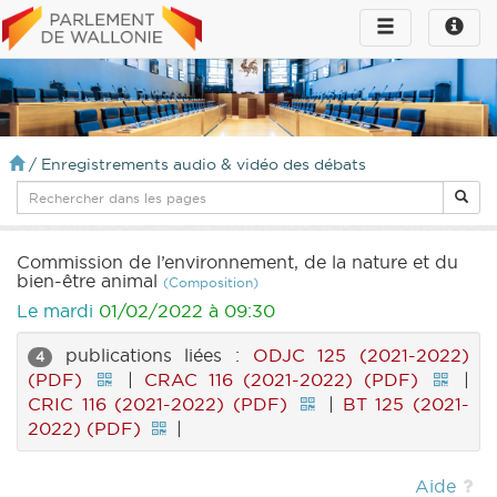
Toggle
Toggle
navigation
naviga
infos
/
Enregistrements audio & vidéo des débats
Commission de l’environnement, de la nature et du
bien-être animal
(Composition)
Le mardi
01/02/2022 à 09:30
publications liées :
ODJC 125 (2021-2022)
4
(PDF)
|
CRAC 116 (2021-2022) (PDF)
|
CRIC 116 (2021-2022) (PDF)
|
BT 125 (2021-
2022) (PDF)
|
Aide