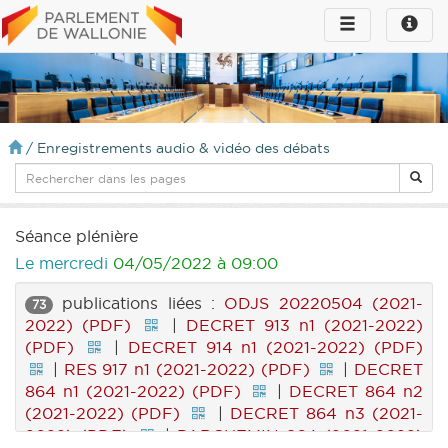
Toggle
Toggle
navigation
naviga
infos
/
Enregistrements audio & vidéo des débats
Séance plénière
Le mercredi
04/05/2022 à 09:00
publications liées :
ODJS 20220504 (2021-
73
2022) (PDF)
|
DECRET 913 n1 (2021-2022)
(PDF)
|
DECRET 914 n1 (2021-2022) (PDF)
|
RES 917 n1 (2021-2022) (PDF)
|
DECRET
864 n1 (2021-2022) (PDF)
|
DECRET 864 n2
(2021-2022) (PDF)
|
DECRET 864 n3 (2021-
2022) (PDF)
|
PARCHEMIN 864 (2021-2022)