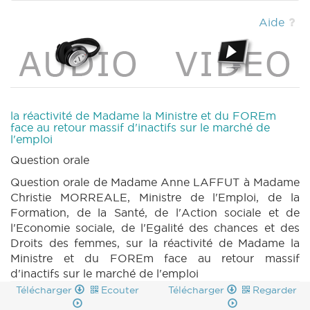
CRIC 181 (2021-2022) (PDF)
|
CRAC 181
(2021-2022) (PDF)
|
BT 198 (2021-2022)
Aide
(PDF)
|
la réactivité de Madame la Ministre et du FOREm
face au retour massif d'inactifs sur le marché de
l'emploi
Question orale
Question orale de Madame Anne LAFFUT à Madame
Christie MORREALE, Ministre de l'Emploi, de la
Formation, de la Santé, de l'Action sociale et de
l'Economie sociale, de l'Egalité des chances et des
Droits des femmes, sur la réactivité de Madame la
Ministre et du FOREm face au retour massif
d'inactifs sur le marché de l'emploi
Télécharger
Ecouter
Télécharger
Regarder