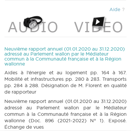
n2 (2021-2022) (PDF)
|
RAPPORT 896 n1
(2021-2022) (PDF)
|
PETITION 949 n1 (2021-
Aide
2022) (PDF)
|
CRIC 188 (2021-2022) (PDF)
|
CRAC 188 (2021-2022) (PDF)
|
BT 207
(2021-2022) (PDF)
|
Neuvième rapport annuel (01.01.2020 au 31.12.2020)
adressé au Parlement wallon par le Médiateur
commun à la Communauté française et à la Région
wallonne
Aides à l’énergie et au logement pp. 164 à 167.
Mobilité et infrastructures pp. 280 à 283. Transports
pp. 284 à 288. Désignation de M. Florent en qualité
de rapporteur
Neuvième rapport annuel (01.01.2020 au 31.12.2020)
adressé au Parlement wallon par le Médiateur
commun à la Communauté française et à la Région
wallonne (Doc. 896 (2021-2022) N° 1). Exposé.
Échange de vues