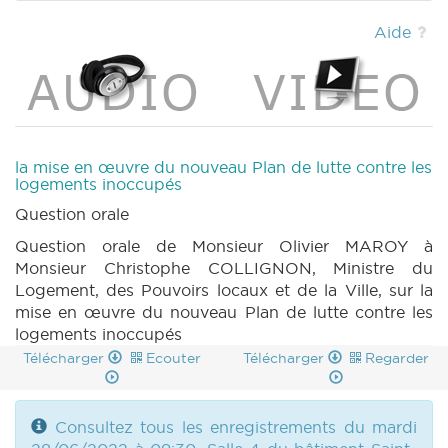
2022) (PDF)
|
MOTION 995 n1 (2021-2022)
(PDF)
|
DECRET 972 n3 (2021-2022) (PDF)
Aide
|
DECRET 973 n3 (2021-2022) (PDF)
|
CRIC 214 (2021-2022) (PDF)
|
BT 231 (2021-
2022) (PDF)
|
CRAC 214 (2021-2022) (PDF)
|
la mise en œuvre du nouveau Plan de lutte contre les
logements inoccupés
Question orale
Question orale de Monsieur Olivier MAROY à
Monsieur Christophe COLLIGNON, Ministre du
Logement, des Pouvoirs locaux et de la Ville, sur la
mise en œuvre du nouveau Plan de lutte contre les
logements inoccupés
Télécharger
Ecouter
Télécharger
Regarder
Consultez tous les enregistrements du mardi