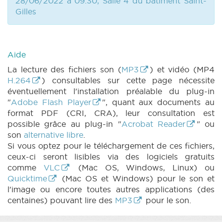
28/06/2022 à 09:30, Salle 4 du bâtiment Saint-
Gilles
Aide
La lecture des fichiers son (
MP3
) et vidéo (MP4
H.264
) consultables sur cette page nécessite
éventuellement l'installation préalable du plug-in
"
Adobe Flash Player
", quant aux documents au
format PDF (CRI, CRA), leur consultation est
possible grâce au plug-in "
Acrobat Reader
" ou
son
alternative libre
.
Si vous optez pour le téléchargement de ces fichiers,
ceux-ci seront lisibles via des logiciels gratuits
comme
VLC
(Mac OS, Windows, Linux) ou
Quicktime
(Mac OS et Windows) pour le son et
l'image ou encore toutes autres applications (des
centaines) pouvant lire des
MP3
pour le son.