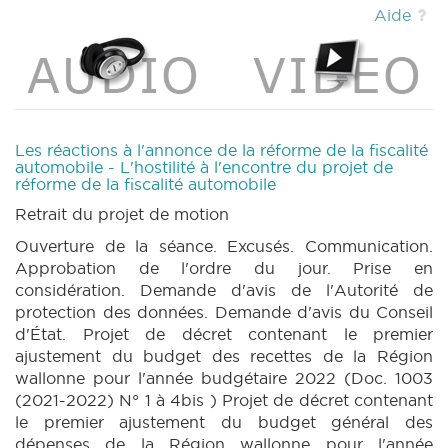
3bis (2021-2022) (PDF)
|
BUDGET 1003 n1
Aide
annexe 4 (2021-2022) (PDF)
|
BUDGET 1003
n1 annexe 5 (2021-2022) (PDF)
|
BUDGET
1003 n1 annexe 5bis (2021-2022) (PDF)
|
BUDGET 1003 n1 annexe 6 (2021-2022) (PDF)
|
BUDGET 1003 n1 annexe 6bis (2021-2022)
(PDF)
|
BUDGET 1003 n1 annexe 7 (2021-
Les réactions à l'annonce de la réforme de la fiscalité
2022) (PDF)
|
BUDGET 1003 n1 annexe 8
automobile - L'hostilité à l'encontre du projet de
réforme de la fiscalité automobile
(2021-2022) (PDF)
|
BUDGET 1003 n1 annexe
9 (2021-2022) (PDF)
|
BUDGET 1003 n1
Retrait du projet de motion
annexe 10 (2021-2022) (PDF)
|
BUDGET 1003
Ouverture de la séance. Excusés. Communication.
n1 annexe 10bis (2021-2022) (PDF)
|
BUDGET
Approbation de l'ordre du jour. Prise en
1003 n2 (2021-2022) (PDF)
|
BUDGET 1003
considération. Demande d'avis de l'Autorité de
n3 (2021-2022) (PDF)
|
BUDGET 1003 n4
protection des données. Demande d'avis du Conseil
(2021-2022) (PDF)
|
BUDGET 1003 n4bis
d'État. Projet de décret contenant le premier
(2021-2022) (PDF)
|
BUDGET 1003 n5 (2021-
ajustement du budget des recettes de la Région
2022) (PDF)
|
BUDGET 1003 n6 (2021-2022)
wallonne pour l'année budgétaire 2022 (Doc. 1003
(PDF)
|
PARCHEMIN 1003 (2021-2022) (PDF)
(2021-2022) N° 1 à 4bis ) Projet de décret contenant
|
BUDGET 1004 n1 (2021-2022) (PDF)
|
le premier ajustement du budget général des
BUDGET 1004 n1bis (2021-2022) (PDF)
|
dépenses de la Région wallonne pour l'année