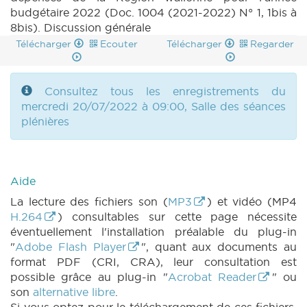
BUDGET 1004 n1 annexe 1 (2021-2022) (PDF)
budgétaire 2022 (Doc. 1004 (2021-2022) N° 1, 1bis à
|
BUDGET 1004 n1 annexe 2 (2021-2022) (PDF)
8bis). Discussion générale
|
BUDGET 1004 n1 annexe 3 (2021-2022)
Télécharger
Ecouter
Télécharger
Regarder
(PDF)
|
BUDGET 1004 n1 annexe 3bis (2021-
2022) (PDF)
|
BUDGET 1004 n1 annexe 4
(2021-2022) (PDF)
|
BUDGET 1004 n1 annexe
5 (2021-2022) (PDF)
Consultez tous les enregistrements du
|
BUDGET 1004 n1
annexe 5bis (2021-2022) (PDF)
mercredi 20/07/2022 à 09:00, Salle des séances
|
BUDGET
1004 n1 annexe 6 (2021-2022) (PDF)
plénières
|
BUDGET 1004 n1 annexe 6bis (2021-2022) (PDF)
|
BUDGET 1004 n1 annexe 7 (2021-2022)
(PDF)
|
BUDGET 1004 n1 annexe 8 (2021-
Aide
2022) (PDF)
|
BUDGET 1004 n1 annexe 9
(2021-2022) (PDF)
|
BUDGET 1004 n1 annexe
La lecture des fichiers son (
MP3
) et vidéo (MP4
10 (2021-2022) (PDF)
|
BUDGET 1004 n1
H.264
) consultables sur cette page nécessite
annexe 10bis (2021-2022) (PDF)
|
BUDGET
éventuellement l'installation préalable du plug-in
1004 n2 (2021-2022) (PDF)
|
BUDGET 1004
"
Adobe Flash Player
", quant aux documents au
n3 (2021-2022) (PDF)
|
BUDGET 1004 n4
format PDF (CRI, CRA), leur consultation est
(2021-2022) (PDF)
|
BUDGET 1004 n5 (2021-
possible grâce au plug-in "
Acrobat Reader
" ou
2022) (PDF)
|
BUDGET 1004 n6 (2021-2022)
son
alternative libre
.
(PDF)
|
BUDGET 1004 n7 (2021-2022) (PDF)