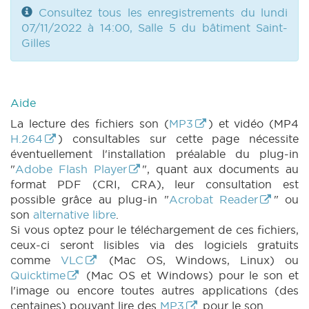
Consultez tous les enregistrements du lundi
07/11/2022 à 14:00, Salle 5 du bâtiment Saint-
Gilles
Aide
La lecture des fichiers son (
MP3
) et vidéo (MP4
H.264
) consultables sur cette page nécessite
éventuellement l'installation préalable du plug-in
"
Adobe Flash Player
", quant aux documents au
format PDF (CRI, CRA), leur consultation est
possible grâce au plug-in "
Acrobat Reader
" ou
son
alternative libre
.
Si vous optez pour le téléchargement de ces fichiers,
ceux-ci seront lisibles via des logiciels gratuits
comme
VLC
(Mac OS, Windows, Linux) ou
Quicktime
(Mac OS et Windows) pour le son et
l'image ou encore toutes autres applications (des
centaines) pouvant lire des
MP3
pour le son.