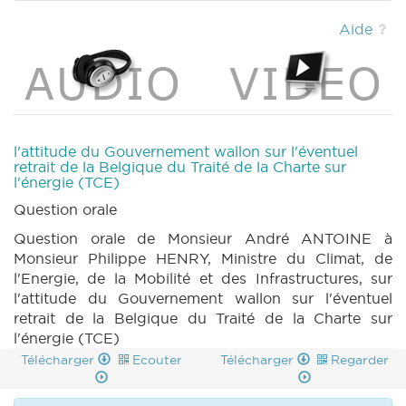
MOTION 1106 n1 (2022-2023) (PDF)
|
MOTION 1107 n1 (2022-2023) (PDF)
|
Aide
MOTION 1108 n1 (2022-2023) (PDF)
|
MOTION 1109 n1 (2022-2023) (PDF)
|
MOTION 1110 n1 (2022-2023) (PDF)
|
MOTION
1111 n1 (2022-2023) (PDF)
|
MOTION 1112 n1
(2022-2023) (PDF)
|
CRAC 39 (2022-2023)
(PDF)
|
BT 44 (2022-2023) (PDF)
|
CRIC
l'attitude du Gouvernement wallon sur l'éventuel
39 (2022-2023) (PDF)
|
RAPPORT 1101 n1
retrait de la Belgique du Traité de la Charte sur
l'énergie (TCE)
(2022-2023) (PDF)
|
Question orale
Question orale de Monsieur André ANTOINE à
Monsieur Philippe HENRY, Ministre du Climat, de
l'Energie, de la Mobilité et des Infrastructures, sur
l'attitude du Gouvernement wallon sur l'éventuel
retrait de la Belgique du Traité de la Charte sur
l'énergie (TCE)
Télécharger
Ecouter
Télécharger
Regarder